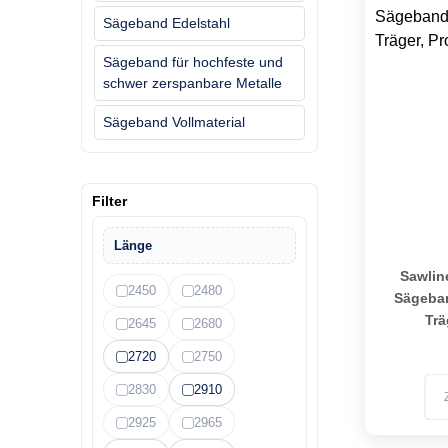
Sägeband Edelstahl
Sägeband für hochfeste und
schwer zerspanbare Metalle
Sägeband Vollmaterial
Filter
Länge
Sawline M4
Sawlin
2450
2480
Sägeban
Trä
2645
2680
2720
2750
2830
2910
2925
2965