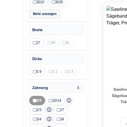
3010
3035
Mehr anzeigen
Breite
27
34
41
Dicke
0.9
1.1
1.3
Sawline M4
Zahnung
1
Sawlin
Sägeban
ⓘ
6/9
10/14
Trä
ⓘ
2/3
27
ⓘ
3/4
34