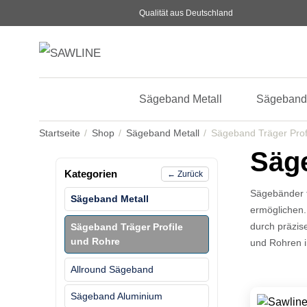
Qualität aus Deutschland
Sägeband Metall
Sägeband
Startseite
Shop
Sägeband Metall
Sägeband Träger Prof
Säge
Kategorien
← Zurück
Sägebänder f
Sägeband Metall
ermöglichen.
durch präzis
Sägeband Träger Profile
und Rohre
und Rohren i
Allround Sägeband
Sägeband Aluminium