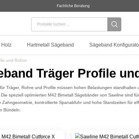
Fachliche Beratung
Suchen nach:
 Holz
Hartmetall Sägeband
Sägeband Konfigurato
ile und Rohre
band Träger Profile un
ür Träger, Rohre und Profile müssen hohen Belastungen standhalten un
 Die speziell optimierten M42 Bimetall Sägebänder von Sawline sind 
e Zahngeometrie, kontrollierte Spanabfuhr und hohe Standzeiten für ef
n Bündeln.