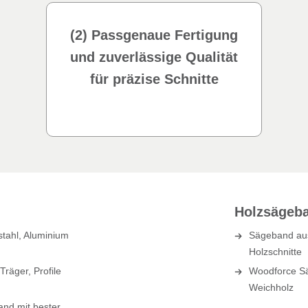
(2) Passgenaue Fertigung
und zuverlässige Qualität
für präzise Schnitte
Holzsägeb
stahl, Aluminium
Sägeband aus
Holzschnitte
räger, Profile
Woodforce Sä
Weichholz
nd mit bester