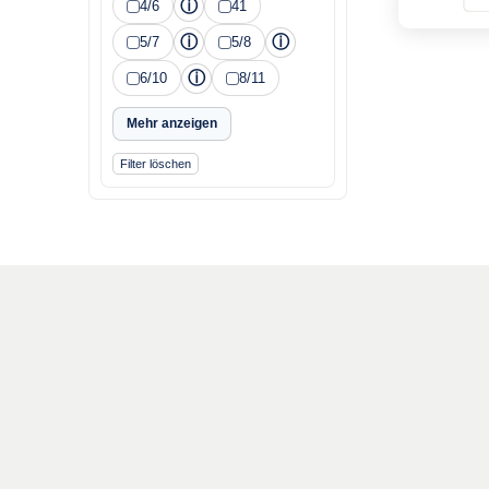
ⓘ
4/6
41
ⓘ
ⓘ
5/7
5/8
ⓘ
6/10
8/11
Mehr anzeigen
Filter löschen