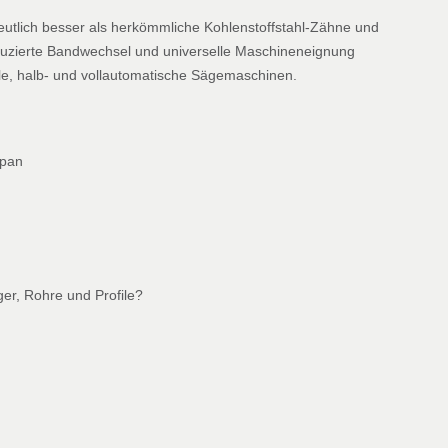
eutlich besser als herkömmliche Kohlenstoffstahl-Zähne und
duzierte Bandwechsel und universelle Maschineneignung
le, halb- und vollautomatische Sägemaschinen.
span
er, Rohre und Profile?