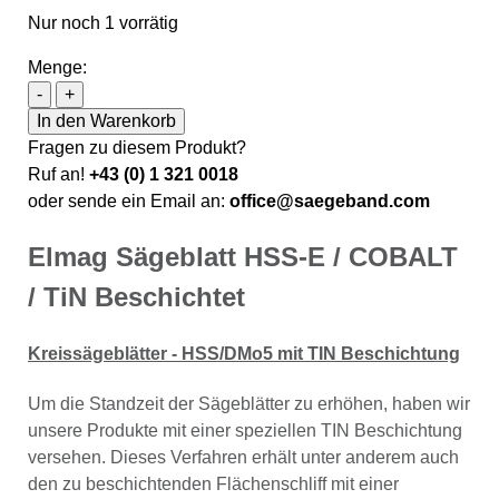
Nur noch 1 vorrätig
Menge:
Elmag Sägeblatt HSS-E / COBALT / TiN Beschichtet M
-
+
In den Warenkorb
Fragen zu diesem Produkt?
Ruf an!
+43 (0) 1 321 0018
oder sende ein Email an:
office@saegeband.com
Elmag Sägeblatt HSS-E / COBALT
/ TiN Beschichtet
Kreissägeblätter - HSS/DMo5 mit TIN Beschichtung
Um die Standzeit der Sägeblätter zu erhöhen, haben wir
unsere Produkte mit einer speziellen TIN Beschichtung
versehen. Dieses Verfahren erhält unter anderem auch
den zu beschichtenden Flächenschliff mit einer