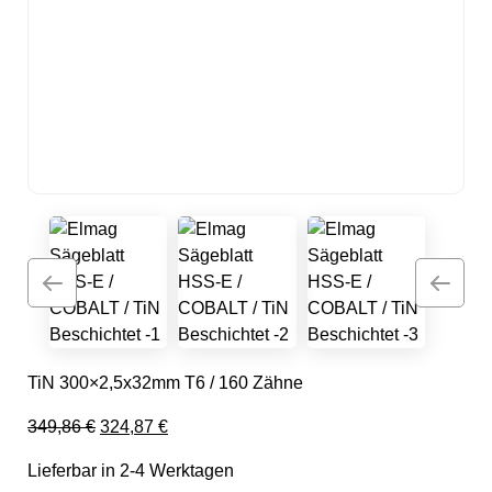
TiN 300×2,5x32mm T6 / 160 Zähne
Ursprünglicher Preis war: 349,86 €
Aktueller Preis ist: 324,87 €.
349,86
€
324,87
€
Lieferbar in 2-4 Werktagen