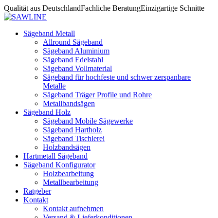
Qualität aus Deutschland
Fachliche Beratung
Einzigartige Schnitte
Sägeband Metall
Allround Sägeband
Sägeband Aluminium
Sägeband Edelstahl
Sägeband Vollmaterial
Sägeband für hochfeste und schwer zerspanbare
Metalle
Sägeband Träger Profile und Rohre
Metallbandsägen
Sägeband Holz
Sägeband Mobile Sägewerke
Sägeband Hartholz
Sägeband Tischlerei
Holzbandsägen
Hartmetall Sägeband
Sägeband Konfigurator
Holzbearbeitung
Metallbearbeitung
Ratgeber
Kontakt
Kontakt aufnehmen
Versand & Lieferkonditionen