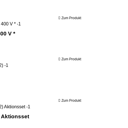
Zum Produkt
Bernardo Holzbandsäge HBS 800 E / 400 V *
00 V *
Zum Produkt
Holzkraft Holzbandsäge HBS 351 (IE2)
Zum Produkt
Holzkraft Holzbandsäge HBS 351 (IE2) Aktionss
 Aktionsset