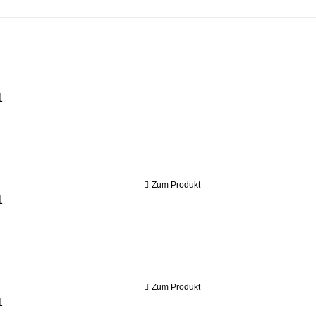
Bernardo Holzbandsäge HBS 230 *
Zum Produkt
Bernardo Holzbandsäge HBS 260 *
Zum Produkt
Bernardo Holzbandsäge HBS 320 *