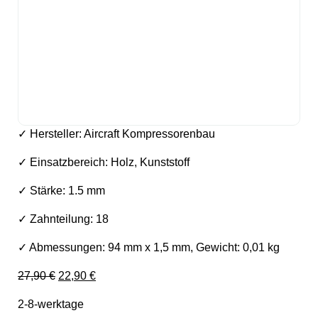
✓ Hersteller: Aircraft Kompressorenbau
✓ Einsatzbereich: Holz, Kunststoff
✓ Stärke: 1.5 mm
✓ Zahnteilung: 18
✓ Abmessungen: 94 mm x 1,5 mm, Gewicht: 0,01 kg
Ursprünglicher Preis war: 27,90 €
Aktueller Preis ist: 22,90 €.
27,90
€
22,90
€
2-8-werktage