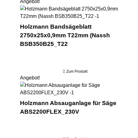
Angebot!
Hol
Holzmann Bandsägeblatt
2750x25x0,9mm T22mm (Nassh
BSB350B25_T22
Zum Produkt
Angebot!
Hol
Holzmann Absauganlage für Säge
ABS2200FLEX_230V