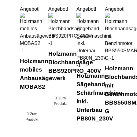
Angebot!
Angebot!
Angebot!
Angebot!
Holzmann mobiles Anbausägewerk MOB
Holzmann Blochbandsäge 
Holzmann Sägeb
Hol
Holzmann
Holzmann
Blochbandsäge
Holzmann
mobiles
BBS920PRO_400V
Holzmann
Blochband
Anbausägewerk
Sägeband
mit
MOBAS2
Schärfmaschine
Benzinmot
Zum
inkl.
BBS550SM
Produkt
Unterbau
G
Zum
PB80N_230V
Produkt