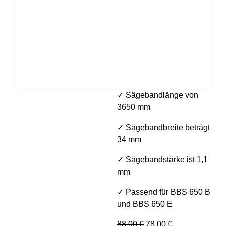
✓ Sägebandlänge von
3650 mm
✓ Sägebandbreite beträgt
34 mm
✓ Sägebandstärke ist 1,1
mm
✓ Passend für BBS 650 B
und BBS 650 E
Ursprünglicher Preis w
Aktueller Preis 
88,00
€
78,00
€