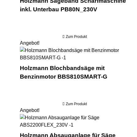
Holzmann Sägeband Schärfmaschine
inkl. Unterbau PB80N_230V
Zum Produkt
Angebot!
Hol
Holzmann Blochbandsäge mit
Benzinmotor BBS810SMART-G
Zum Produkt
Angebot!
Hol
Holzmann Absauganlage für Säge