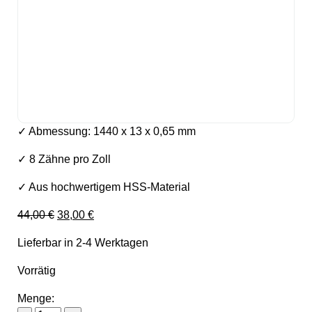
✓ Abmessung: 1440 x 13 x 0,65 mm
✓ 8 Zähne pro Zoll
✓ Aus hochwertigem HSS-Material
Ursprünglicher Preis war: 44,00 €
Aktueller Preis ist: 38,00 €.
44,00
€
38,00
€
Lieferbar in 2-4 Werktagen
Vorrätig
Menge: