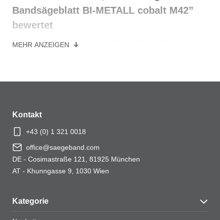
Bandsägeblatt BI-METALL cobalt M42”
bewertet
Deine E-Mail-Adresse wird nicht veröffentlicht.
MEHR ANZEIGEN
Erforderliche Felder sind mit
*
markiert
Ihre Bewertung
*
Ihre Bewertung
*
Kontakt
+43 (0) 1 321 0018
office@saegeband.com
DE - Cosimastraße 121, 81925 München
AT - Khunngasse 9, 1030 Wien
Kategorie