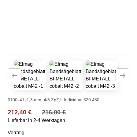
6100x41x1,3 mm, 4/6 ZpZ,f. Individual 620.460
Ursprünglicher Preis war: 216,00 €
Aktueller Preis ist: 212,40 €.
212,40
€
216,00
€
Lieferbar in 2-4 Werktagen
Vorrätig