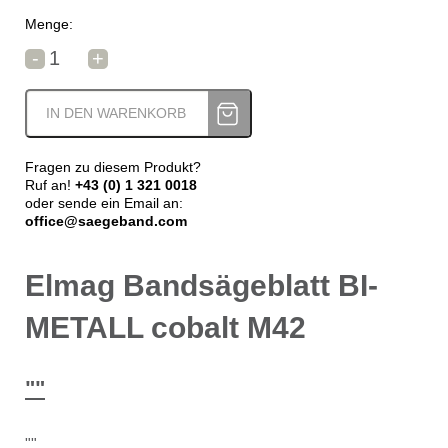
Menge:
Elmag Bandsägeblatt BI-METALL cobalt M42 Menge
-
+
IN DEN WARENKORB
Fragen zu diesem Produkt?
Ruf an!
+43 (0) 1 321 0018
oder sende ein Email an:
office@saegeband.com
Elmag Bandsägeblatt BI-
METALL cobalt M42
""
""