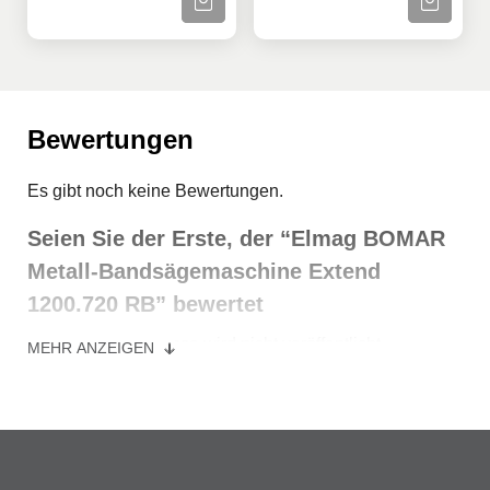
Bewertungen
Es gibt noch keine Bewertungen.
Seien Sie der Erste, der “Elmag BOMAR
Metall-Bandsägemaschine Extend
1200.720 RB” bewertet
Deine E-Mail-Adresse wird nicht veröffentlicht.
MEHR ANZEIGEN
Erforderliche Felder sind mit
*
markiert
Ihre Bewertung
*
Ihre Bewertung
*