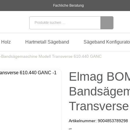
Fachliche Beratung
Suchen nach:
 Holz
Hartmetall Sägeband
Sägeband Konfigurato
-Bandsägemaschine Modell Transverse 610.440 GANC
Elmag BOM
Bandsägem
Transvers
Artikelnummer:
9004853789298