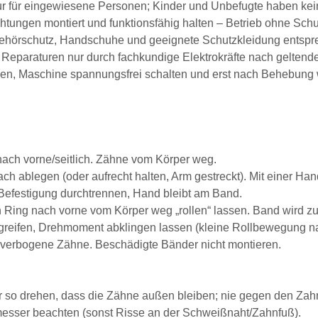
 für eingewiesene Personen; Kinder und Unbefugte haben keine
tungen montiert und funktionsfähig halten – Betrieb ohne Schut
ehörschutz, Handschuhe und geeignete Schutzkleidung entspre
Reparaturen nur durch fachkundige Elektrokräfte nach geltende
en, Maschine spannungsfrei schalten und erst nach Behebung w
nach vorne/seitlich. Zähne vom Körper weg.
ach ablegen (oder aufrecht halten, Arm gestreckt). Mit einer 
efestigung durchtrennen, Hand bleibt am Band.
Ring nach vorne vom Körper weg „rollen“ lassen. Band wird z
eifen, Drehmoment abklingen lassen (kleine Rollbewegung nach 
, verbogene Zähne. Beschädigte Bänder nicht montieren.
 so drehen, dass die Zähne außen bleiben; nie gegen den Zahn
esser beachten (sonst Risse an der Schweißnaht/Zahnfuß).