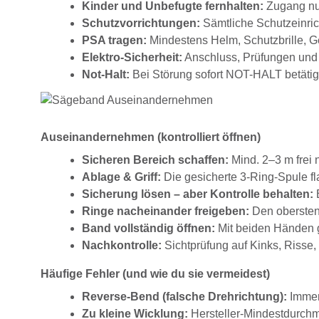
Kinder und Unbefugte fernhalten:
Zugang nur
Schutzvorrichtungen:
Sämtliche Schutzeinrich
PSA tragen:
Mindestens Helm, Schutzbrille, G
Elektro-Sicherheit:
Anschluss, Prüfungen und 
Not-Halt:
Bei Störung sofort NOT-HALT betätig
Auseinandernehmen (kontrolliert öffnen)
Sicheren Bereich schaffen:
Mind. 2–3 m frei 
Ablage & Griff:
Die gesicherte 3-Ring-Spule fl
Sicherung lösen – aber Kontrolle behalten:
B
Ringe nacheinander freigeben:
Den obersten 
Band vollständig öffnen:
Mit beiden Händen gr
Nachkontrolle:
Sichtprüfung auf Kinks, Risse
Häufige Fehler (und wie du sie vermeidest)
Reverse-Bend (falsche Drehrichtung):
Immer
Zu kleine Wicklung:
Hersteller-Mindestdurchm