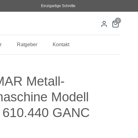
Einzigartige Schnitte
0
r
Ratgeber
Kontakt
AR Metall-
aschine Modell
e 610.440 GANC