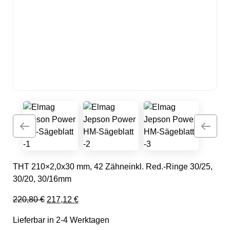
THT 210×2,0x30 mm, 42 Zähneinkl. Red.-Ringe 30/25,
30/20, 30/16mm
Ursprünglicher Preis war: 220,80 €
Aktueller Preis ist: 217,12 €.
220,80
€
217,12
€
Lieferbar in 2-4 Werktagen