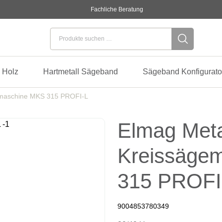
Fachliche Beratung
Suchen nach:
 Holz
Hartmetall Sägeband
Sägeband Konfigurato
emaschine MKS 315 PROFI-L
Elmag Meta
Kreissäge
315 PROFI
9004853780349