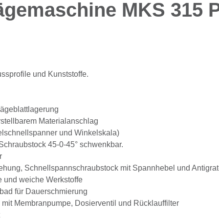
sägemaschine MKS 315 
ssprofile und Kunststoffe.
Sägeblattlagerung
rstellbarem Materialanschlag
kelschnellspanner und Winkelskala)
r Schraubstock 45-0-45° schwenkbar.
r
drehung, Schnellspannschraubstock mit Spannhebel und Antigra
te und weiche Werkstoffe
Ölbad für Dauerschmierung
m mit Membranpumpe, Dosierventil und Rücklauffilter