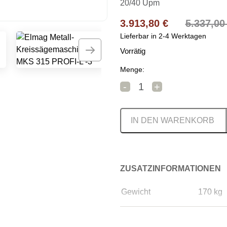
20/40 Upm
Ursprünglicher Preis w
Aktueller Preis ist: 3.
3.913,80
€
5.337,0
Lieferbar in 2-4 Werktagen
Vorrätig
Menge:
Elmag Metall-Kreissäge
-
+
IN DEN WARENKORB
ZUSATZINFORMATIONEN
Gewicht
170 kg