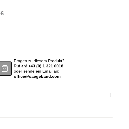
ar: 5.337,00 €
913,80 €.
0
€
maschine MKS 315 PROFI-L Menge
Fragen zu diesem Produkt?
Ruf an!
+43 (0) 1 321 0018
oder sende ein Email an:
office@saegeband.com