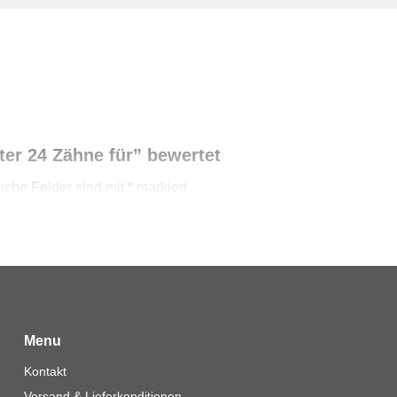
ter 24 Zähne für” bewertet
liche Felder sind mit
*
markiert
Menu
Kontakt
Versand & Lieferkonditionen