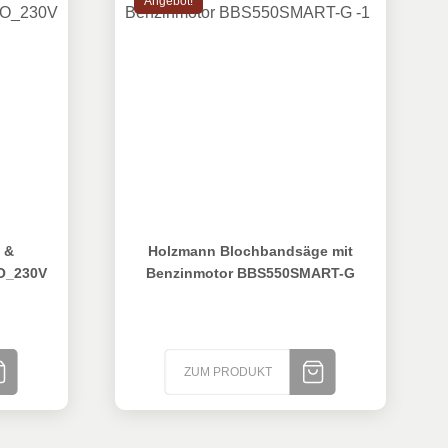
Angebot!
_T22
Gehrungssäge KAP305ECO_230V
Holzmann Blochbandsäge mit Benzinmoto
 &
Holzmann Blochbandsäge mit
O_230V
Benzinmotor BBS550SMART-G
ZUM PRODUKT