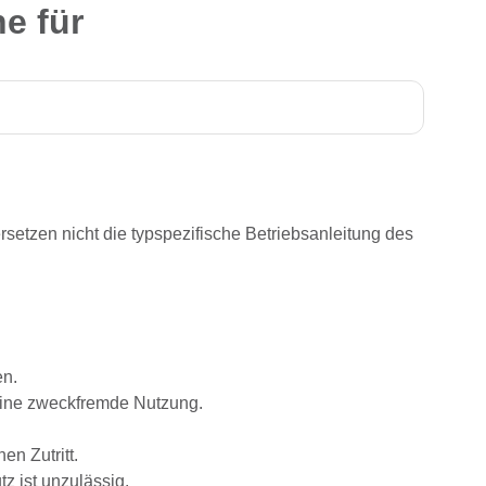
e für
rsetzen nicht die typspezifische Betriebsanleitung des
en.
eine zweckfremde Nutzung.
n Zutritt.
z ist unzulässig.