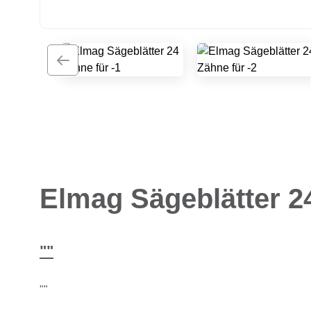
Elmag Sägeblätter 2
""
""