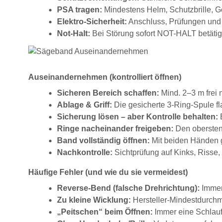
PSA tragen:
Mindestens Helm, Schutzbrille, G
Elektro-Sicherheit:
Anschluss, Prüfungen und 
Not-Halt:
Bei Störung sofort NOT-HALT betätig
Auseinandernehmen (kontrolliert öffnen)
Sicheren Bereich schaffen:
Mind. 2–3 m frei 
Ablage & Griff:
Die gesicherte 3-Ring-Spule fl
Sicherung lösen – aber Kontrolle behalten:
B
Ringe nacheinander freigeben:
Den obersten 
Band vollständig öffnen:
Mit beiden Händen gr
Nachkontrolle:
Sichtprüfung auf Kinks, Risse
Häufige Fehler (und wie du sie vermeidest)
Reverse-Bend (falsche Drehrichtung):
Immer
Zu kleine Wicklung:
Hersteller-Mindestdurchm
„Peitschen“ beim Öffnen:
Immer eine Schlauf