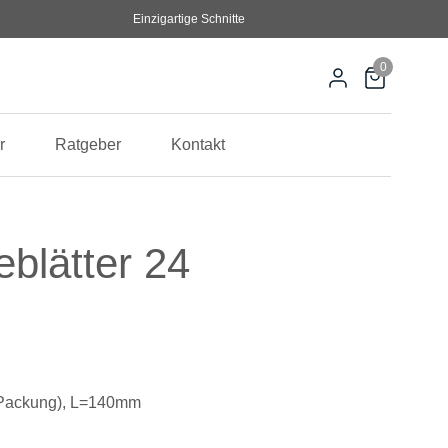
Einzigartige Schnitte
0
r
Ratgeber
Kontakt
blätter 24
 Packung), L=140mm
war: 62,00 €
,00 €.