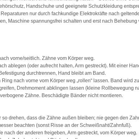
ehörschutz, Handschuhe und geeignete Schutzkleidung entspre
Reparaturen nur durch fachkundige Elektrokräfte nach geltende
en, Maschine spannungsfrei schalten und erst nach Behebung w
nach vorne/seitlich. Zähne vom Körper weg.
ach ablegen (oder aufrecht halten, Arm gestreckt). Mit einer 
efestigung durchtrennen, Hand bleibt am Band.
Ring nach vorne vom Körper weg „rollen“ lassen. Band wird z
eifen, Drehmoment abklingen lassen (kleine Rollbewegung nach 
, verbogene Zähne. Beschädigte Bänder nicht montieren.
 so drehen, dass die Zähne außen bleiben; nie gegen den Zahn
esser beachten (sonst Risse an der Schweißnaht/Zahnfuß).
e nach der anderen freigeben, Arm gestreckt, vom Körper weg.