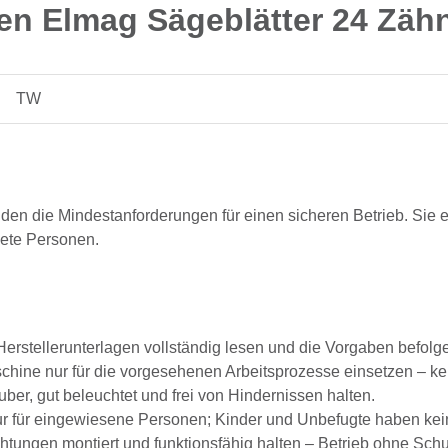
en Elmag Sägeblätter 24 Zähn
TW
lden die Mindestanforderungen für einen sicheren Betrieb. Sie e
nete Personen.
erstellerunterlagen vollständig lesen und die Vorgaben befolg
hine nur für die vorgesehenen Arbeitsprozesse einsetzen – k
ber, gut beleuchtet und frei von Hindernissen halten.
 für eingewiesene Personen; Kinder und Unbefugte haben keine
tungen montiert und funktionsfähig halten – Betrieb ohne Schut