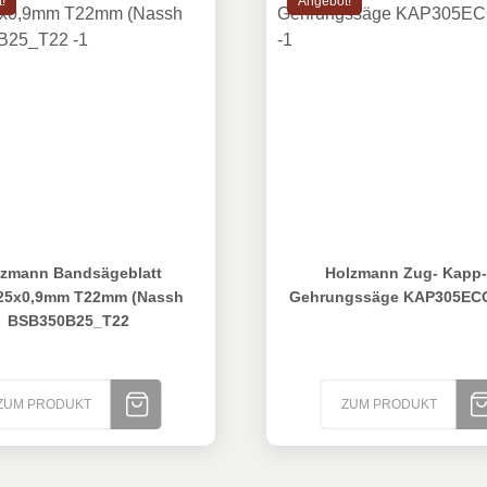
!
Angebot!
n Bandsägeblatt 2750x25x0,9mm T22mm (Nassh BSB350B25
Holzmann Zug- Kapp- & 
zmann Bandsägeblatt
Holzmann Zug- Kapp-
25x0,9mm T22mm (Nassh
Gehrungssäge KAP305EC
BSB350B25_T22
ZUM PRODUKT
ZUM PRODUKT