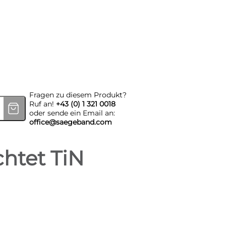
war: 235,06 €
,27 €.
 DMo5 / TiN Beschichtet TiN 275x2,5x32mm T6 Menge
Fragen zu diesem Produkt?
Ruf an!
+43 (0) 1 321 0018
oder sende ein Email an:
office@saegeband.com
htet TiN