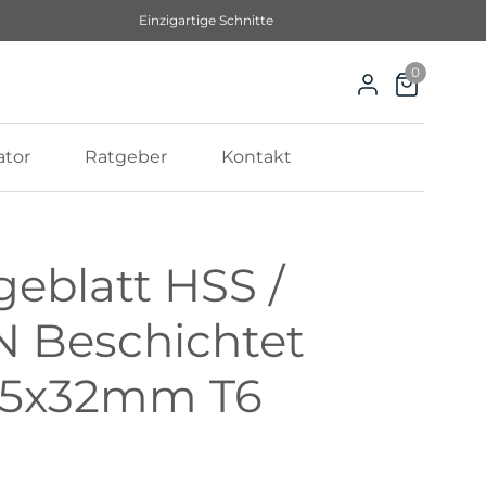
Einzigartige Schnitte
0
ator
Ratgeber
Kontakt
eblatt HSS /
N Beschichtet
2,5x32mm T6