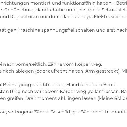
richtungen montiert und funktionsfähig halten – Betri
le, Gehörschutz, Handschuhe und geeignete Schutzklei
und Reparaturen nur durch fachkundige Elektrokräfte 
tätigen, Maschine spannungsfrei schalten und erst nac
ei nach vorne/seitlich. Zähne vom Körper weg.
e flach ablegen (oder aufrecht halten, Arm gestreckt).
:
Befestigung durchtrennen, Hand bleibt am Band.
ten Ring nach vorne vom Körper weg „rollen“ lassen. B
n greifen, Drehmoment abklingen lassen (kleine Rollbe
isse, verbogene Zähne. Beschädigte Bänder nicht monti