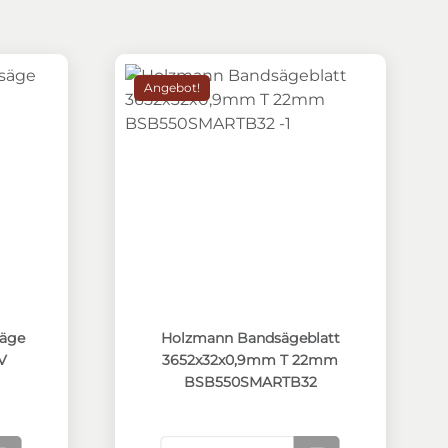
Angebot!
äge BBS550SMART_400V
Holzmann Bandsägeblatt 3652x32x0,
äge
Holzmann Bandsägeblatt
V
3652x32x0,9mm T 22mm
BSB550SMARTB32