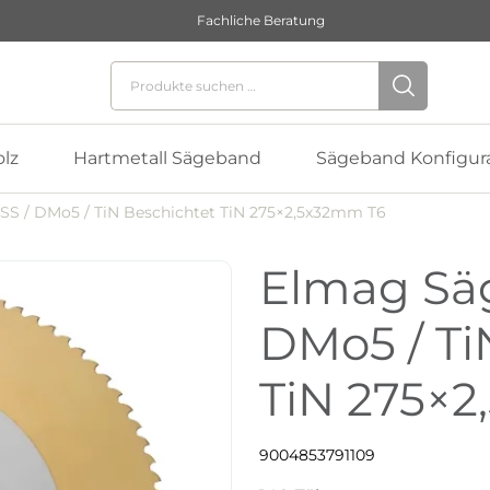
Fachliche Beratung
Suchen nach:
lz
Hartmetall Sägeband
Sägeband Konfigur
SS / DMo5 / TiN Beschichtet TiN 275×2,5x32mm T6
Elmag Säg
DMo5 / Ti
TiN 275×
9004853791109