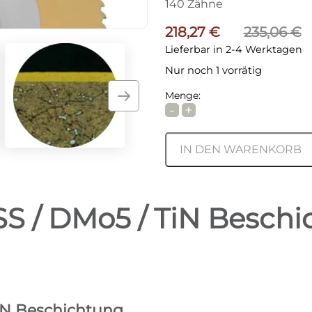
140 Zähne
Ursprünglicher Preis 
Aktueller Preis ist: 218
218,27
€
235,06
€
Lieferbar in 2-4 Werktagen
Nur noch 1 vorrätig
Menge:
-
+
Elmag Sägeblatt HSS /
IN DEN WARENKORB
S / DMo5 / TiN Beschic
IN Beschichtung