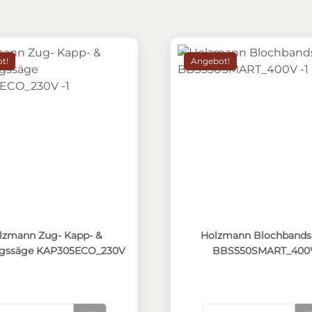
t!
Angebot!
m f. Nas BSB550B32
nn Zug- Kapp- & Gehrungssäge KAP305ECO_230V
Holzmann Blochbands
lzmann Zug- Kapp- &
Holzmann Blochbands
gssäge KAP305ECO_230V
BBS550SMART_400