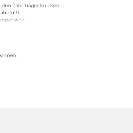
 den Zahnträger knicken.
ahnfuß).
Körper weg.
pannen.