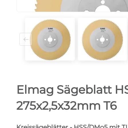
Elmag Sägeblatt HS
275x2,5x32mm T6
Kreissägeblätter - HSS/DMo5 mit T