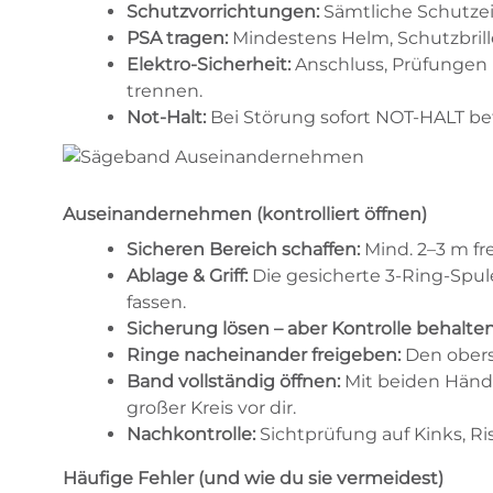
Schutzvorrichtungen:
Sämtliche Schutzein
PSA tragen:
Mindestens Helm, Schutzbril
Elektro-Sicherheit:
Anschluss, Prüfungen 
trennen.
Not-Halt:
Bei Störung sofort NOT-HALT be
Auseinandernehmen (kontrolliert öffnen)
Sicheren Bereich schaffen:
Mind. 2–3 m fr
Ablage & Griff:
Die gesicherte 3-Ring-Spul
fassen.
Sicherung lösen – aber Kontrolle behalten
Ringe nacheinander freigeben:
Den obers
Band vollständig öffnen:
Mit beiden Hände
großer Kreis vor dir.
Nachkontrolle:
Sichtprüfung auf Kinks, R
Häufige Fehler (und wie du sie vermeidest)