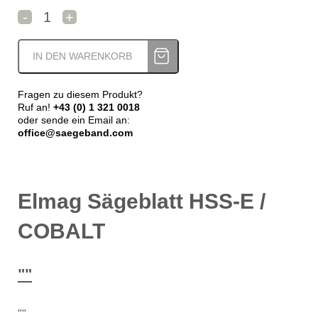
Elmag Sägeblatt HSS-E / COBALT Menge
-
+
IN DEN WARENKORB
Fragen zu diesem Produkt?
Ruf an!
+43 (0) 1 321 0018
oder sende ein Email an:
office@saegeband.com
Elmag Sägeblatt HSS-E /
COBALT
""
""