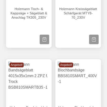
Holzmann Tisch- & Kappsäge + Sägeblatt & Anschlag T
Holzmann Kreissägeblatt Sc
Holzmann Tisch- &
Holzmann Kreissägeblatt
Kappsäge + Sägeblatt &
Schärfgerät MTY8-
Anschlag TK305_230V
70_230V
ZUM PRODUKT
ZUM PRODU
Angebot!
Angebot!
Holzmann Bandsägeblatt 4015x35x1mm 2 ZPZ f. Troc
Holzmann Blochbandsäge