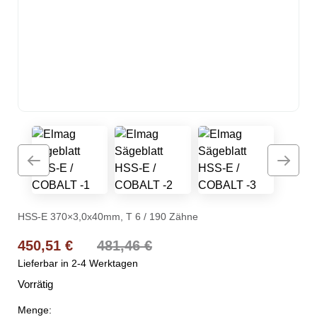
HSS-E 370×3,0x40mm, T 6 / 190 Zähne
Ursprünglicher Preis war: 481,46 €
Aktueller Preis ist: 450,51 €.
450,51
€
481,46
€
Lieferbar in 2-4 Werktagen
Vorrätig
Menge: