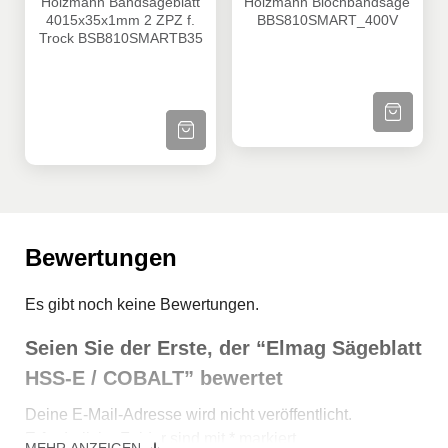
Holzmann Bandsägeblatt
Holzmann Blochbandsäge
4015x35x1mm 2 ZPZ f.
BBS810SMART_400V
Trock BSB810SMARTB35
ZUM PRODU
ZUM PRODUKT
Bewertungen
Es gibt noch keine Bewertungen.
Seien Sie der Erste, der “Elmag Sägeblatt
HSS-E / COBALT” bewertet
Deine E-Mail-Adresse wird nicht veröffentlicht.
Erforderliche Felder sind mit
*
markiert
MEHR ANZEIGEN