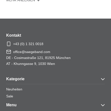
Ihre Bewertung
*
Ihre Bewertung
*
Kontakt
+43 (0) 1 321 0018
office@saegeband.com
Name
*
DE - Cosimastraße 121, 81925 München
AT - Khunngasse 9, 1030 Wien
Kategorie
E-Mail
*
Neuheiten
Sale
Menu
Name, E-Mail-Adresse und Website in diesem