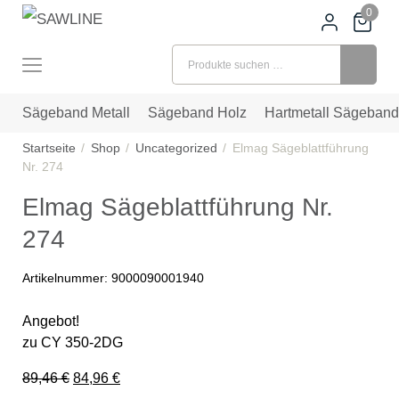
0
Suchen nach:
Sägeband Metall
Sägeband Holz
Hartmetall Sägeband
Startseite
Shop
Uncategorized
Elmag Sägeblattführung
Nr. 274
Elmag Sägeblattführung Nr.
274
Artikelnummer:
9000090001940
Angebot!
zu CY 350-2DG
Ursprünglicher Preis war: 89,46 €
Aktueller Preis ist: 84,96 €.
89,46
€
84,96
€