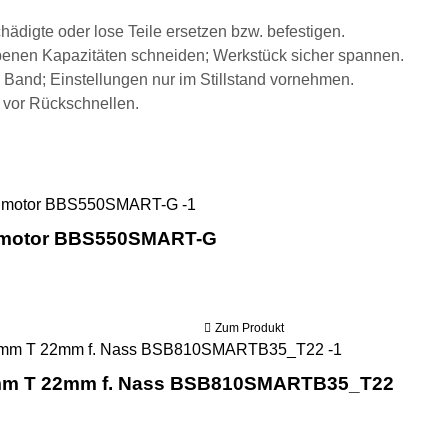
hädigte oder lose Teile ersetzen bzw. befestigen.
benen Kapazitäten schneiden; Werkstück sicher spannen.
 Band; Einstellungen nur im Stillstand vornehmen.
 vor Rückschnellen.
Holzmann Blochbandsäge mit Be
nmotor BBS550SMART-G
Zum Produkt
Holzmann Ban
mm T 22mm f. Nass BSB810SMARTB35_T22