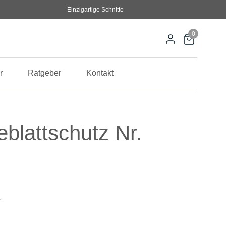
Einzigartige Schnitte
0
r
Ratgeber
Kontakt
blattschutz Nr.
r
war: 65,50 €
 ist: 60,50 €.