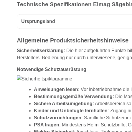
Technische Spezifikationen Elmag Sägeblat
Ursprungsland
Allgemeine Produktsicherheitshinweise
Sicherheitserklärung:
Die hier aufgeführten Punkte bi
Herstellers. Bedienung nur durch unterwiesene, geeig
Notwendige Schutzausrüstung
Anweisungen lesen:
Vor Inbetriebnahme die H
Bestimmungsgemäße Verwendung:
Die Masc
Sichere Arbeitsumgebung:
Arbeitsbereich sau
Kinder und Unbefugte fernhalten:
Zugang nur
Schutzvorrichtungen:
Sämtliche Schutzeinrich
PSA tragen:
Mindestens Helm, Schutzbrille, G
Elektro-Sicherheit:
Anschluss, Prüfungen und 