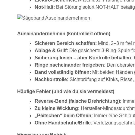
Not-Halt:
Bei Störung sofort NOT-HALT betätig
Auseinandernehmen (kontrolliert öffnen)
Sicheren Bereich schaffen:
Mind. 2–3 m frei 
Ablage & Griff:
Die gesicherte 3-Ring-Spule fl
Sicherung lösen – aber Kontrolle behalten:
B
Ringe nacheinander freigeben:
Den obersten 
Band vollständig öffnen:
Mit beiden Händen gr
Nachkontrolle:
Sichtprüfung auf Kinks, Risse
Häufige Fehler (und wie du sie vermeidest)
Reverse-Bend (falsche Drehrichtung):
Immer
Zu kleine Wicklung:
Hersteller-Mindestdurchm
„Peitschen“ beim Öffnen:
Immer eine Schlauf
Ohne Handschuhe/Brille:
Verletzungsgefahr 
Hinweise zum Betrieb