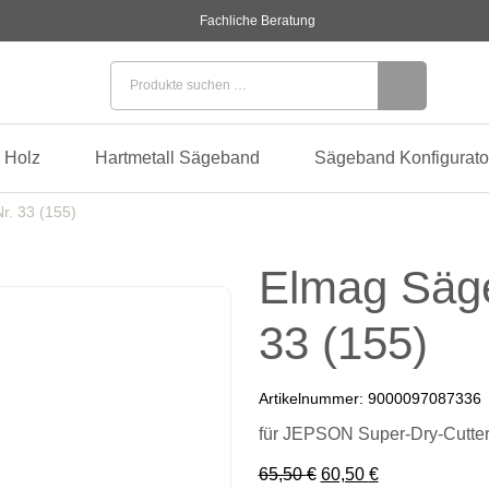
Fachliche Beratung
Suchen nach:
 Holz
Hartmetall Sägeband
Sägeband Konfigurato
r. 33 (155)
Elmag Säge
33 (155)
Artikelnummer:
9000097087336
für JEPSON Super-Dry-Cutte
Ursprünglicher Preis 
Aktueller Preis
65,50
€
60,50
€