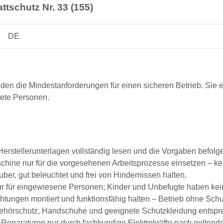
tschutz Nr. 33 (155)
DE
lden die Mindestanforderungen für einen sicheren Betrieb. Sie e
nete Personen.
erstellerunterlagen vollständig lesen und die Vorgaben befolg
hine nur für die vorgesehenen Arbeitsprozesse einsetzen – k
ber, gut beleuchtet und frei von Hindernissen halten.
 für eingewiesene Personen; Kinder und Unbefugte haben keine
tungen montiert und funktionsfähig halten – Betrieb ohne Schut
ehörschutz, Handschuhe und geeignete Schutzkleidung entspre
Reparaturen nur durch fachkundige Elektrokräfte nach geltende