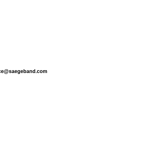
. 33 (155) Menge
ice@saegeband.com