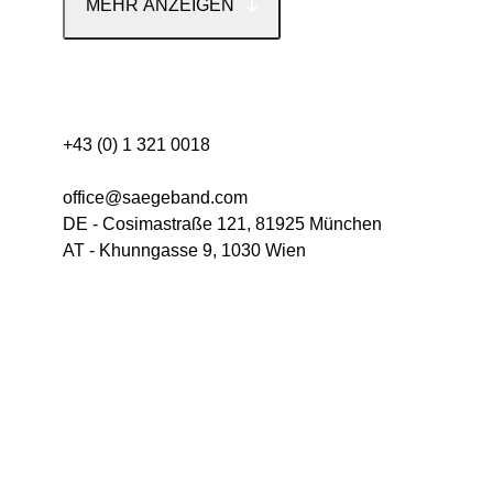
MEHR ANZEIGEN
Kontakt
+43 (0) 1 321 0018
office@saegeband.com
DE - Cosimastraße 121, 81925 München
AT - Khunngasse 9, 1030 Wien
Kategorie
Neuheiten
Sale
Menu
Kontakt
Versand & Lieferkonditionen
Mein Konto