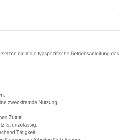
rsetzen nicht die typspezifische Betriebsanleitung des
en.
eine zweckfremde Nutzung.
n Zutritt.
z ist unzulässig.
chend Tätigkeit.
n Normen; vor Arbeiten Netz trennen.