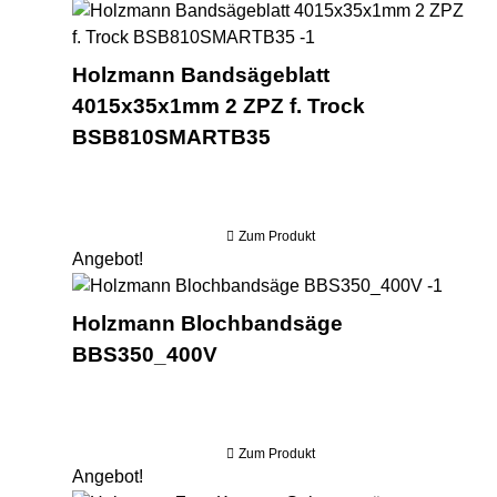
Hol
Holzmann Bandsägeblatt
4015x35x1mm 2 ZPZ f. Trock
BSB810SMARTB35
Zum Produkt
Angebot!
Holzm
Holzmann Blochbandsäge
BBS350_400V
Zum Produkt
Angebot!