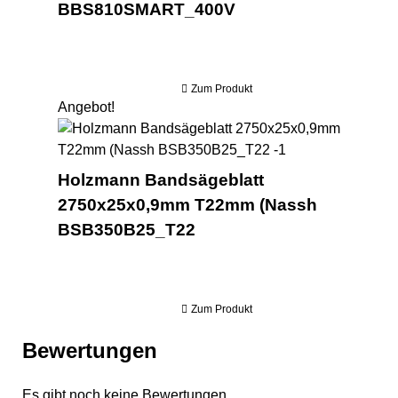
BBS810SMART_400V
Zum Produkt
Angebot!
Hol
Holzmann Bandsägeblatt
2750x25x0,9mm T22mm (Nassh
BSB350B25_T22
Zum Produkt
Bewertungen
Es gibt noch keine Bewertungen.