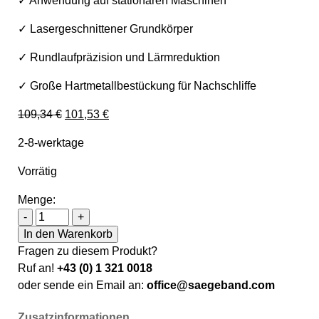
✓ Anwendung auf stationären Maschinen
✓ Lasergeschnittener Grundkörper
✓ Rundlaufpräzision und Lärmreduktion
✓ Große Hartmetallbestückung für Nachschliffe
Ursprünglicher Preis war: 109,34 €
Aktueller Preis ist: 101,53 €.
109,34
€
101,53
€
2-8-werktage
Vorrätig
Menge:
Holzkraft Besäum- und Fertigungsschnitt-Kreissägebla
-
+
In den Warenkorb
Fragen zu diesem Produkt?
Ruf an!
+43 (0) 1 321 0018
oder sende ein Email an:
office@saegeband.com
Zusatzinformationen