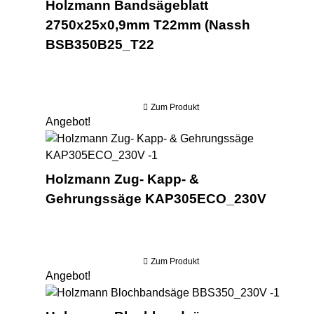
Holzmann Bandsägeblatt
2750x25x0,9mm T22mm (Nassh
BSB350B25_T22
Zum Produkt
Angebot!
Ho
Holzmann Zug- Kapp- &
Gehrungssäge KAP305ECO_230V
Zum Produkt
Angebot!
Holzm