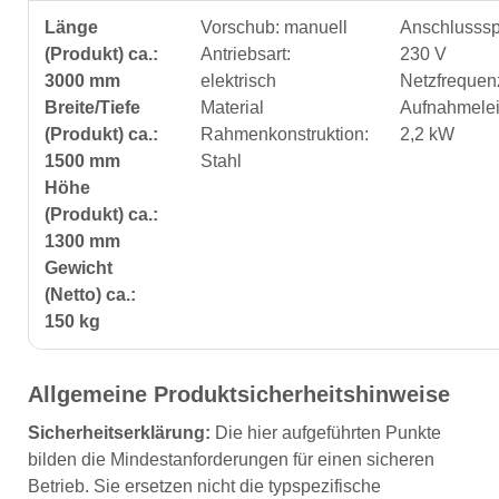
Länge
Vorschub: manuell
Anschlusss
(Produkt) ca.:
Antriebsart:
230 V
3000 mm
elektrisch
Netzfrequen
Breite/Tiefe
Material
Aufnahmelei
(Produkt) ca.:
Rahmenkonstruktion:
2,2 kW
1500 mm
Stahl
Höhe
(Produkt) ca.:
1300 mm
Gewicht
(Netto) ca.:
150 kg
Allgemeine Produktsicherheitshinweise
Sicherheitserklärung:
Die hier aufgeführten Punkte
bilden die Mindestanforderungen für einen sicheren
Betrieb. Sie ersetzen nicht die typspezifische