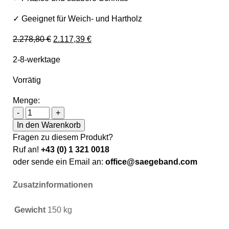
✓ Geeignet für Weich- und Hartholz
Ursprünglicher Preis war: 2.278,80 €
Aktueller Preis ist: 2.117,39 €.
2.278,80
€
2.117,39
€
2-8-werktage
Vorrätig
Menge:
Holzkraft Blockbandsäge HBBS 400 / 230V Menge
-
+
In den Warenkorb
Fragen zu diesem Produkt?
Ruf an!
+43 (0) 1 321 0018
oder sende ein Email an:
office@saegeband.com
Zusatzinformationen
Gewicht
150 kg