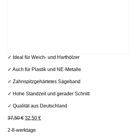
✓ Ideal für Weich- und Harthölzer
✓ Auch für Plastik und NE-Metalle
✓ Zahnspitzgehärtetes Sägeband
✓ Hohe Standzeit und gerader Schnitt
✓ Qualität aus Deutschland
Ursprünglicher Preis war: 37,50 €
Aktueller Preis ist: 32,50 €.
37,50
€
32,50
€
2-8-werktage