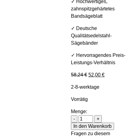
✓ Hochwertiges,
zahnspitzgehärtetes
Bandsägeblatt
✓ Deutsche
Qualitätsedelstahl-
Sägebänder
✓ Hervorragendes Preis-
Leistungs-Verhältnis
Ursprünglicher Preis w
Aktueller Preis 
58,24
€
52,00
€
2-8-werktage
Vorrätig
Menge:
Holzkraft Sägeband 5611 
-
+
In den Warenkorb
Fragen zu diesem