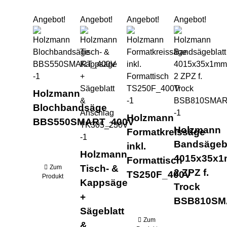
Angebot!
Angebot!
Angebot!
Angebot!
Holzmann Blochbandsäge BBS550SMAR
Holzmann Tisch- & Kappsäge
Holzmann Format
Hol
Holzmann
Blochbandsäge
Holzmann
BBS550SMART_400V
Holzmann
Formatkreissäge
Bandsägebl
inkl.
Holzmann
4015x35x
Formattisch
Tisch- &
Zum
2 ZPZ f.
TS250F_400V
Produkt
Kappsäge
Trock
+
BSB810SM
Sägeblatt
Zum
&