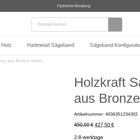
Fachliche Beratung
Suchen nach:
 Holz
Hartmetall Sägeband
Sägeband Konfigurato
ung aus Bronze unten
Holzkraft 
aus Bronze
Artikelnummer:
4036351234302
Ursprünglicher Preis
Aktueller Pr
450,00
€
427,50
€
2-8-werktage