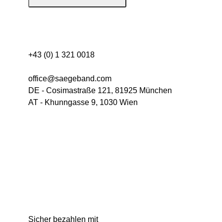
Kontakt
+43 (0) 1 321 0018
office@saegeband.com
DE - Cosimastraße 121, 81925 München
AT - Khunngasse 9, 1030 Wien
Kategorie
Neuheiten
Sale
Menu
Kontakt
Versand & Lieferkonditionen
Mein Konto
Sicher bezahlen mit