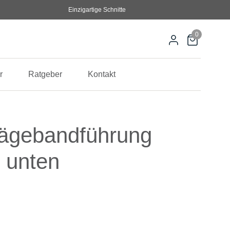
Einzigartige Schnitte
0
r
Ratgeber
Kontakt
Sägebandführung
 unten
 war: 450,00 €
eis ist: 427,50 €.