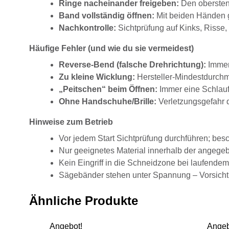
Ringe nacheinander freigeben:
Den obersten 
Band vollständig öffnen:
Mit beiden Händen gr
Nachkontrolle:
Sichtprüfung auf Kinks, Risse
Häufige Fehler (und wie du sie vermeidest)
Reverse-Bend (falsche Drehrichtung):
Immer
Zu kleine Wicklung:
Hersteller-Mindestdurchm
„Peitschen“ beim Öffnen:
Immer eine Schlauf
Ohne Handschuhe/Brille:
Verletzungsgefahr 
Hinweise zum Betrieb
Vor jedem Start Sichtprüfung durchführen; besc
Nur geeignetes Material innerhalb der angege
Kein Eingriff in die Schneidzone bei laufendem
Sägebänder stehen unter Spannung – Vorsicht
Ähnliche Produkte
Angebot!
Angeb