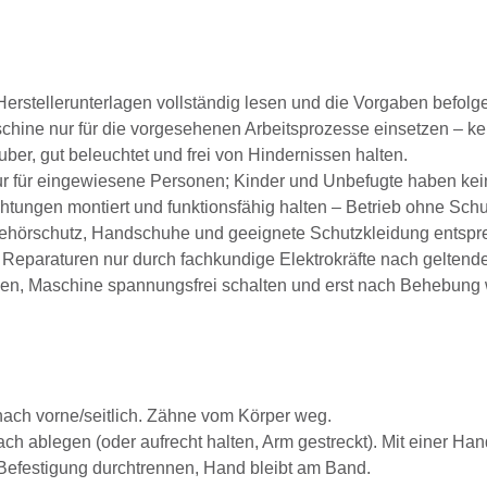
erstellerunterlagen vollständig lesen und die Vorgaben befolg
hine nur für die vorgesehenen Arbeitsprozesse einsetzen – k
ber, gut beleuchtet und frei von Hindernissen halten.
 für eingewiesene Personen; Kinder und Unbefugte haben keine
tungen montiert und funktionsfähig halten – Betrieb ohne Schut
ehörschutz, Handschuhe und geeignete Schutzkleidung entspre
Reparaturen nur durch fachkundige Elektrokräfte nach geltende
en, Maschine spannungsfrei schalten und erst nach Behebung w
nach vorne/seitlich. Zähne vom Körper weg.
ach ablegen (oder aufrecht halten, Arm gestreckt). Mit einer 
efestigung durchtrennen, Hand bleibt am Band.