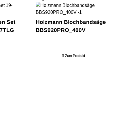
S810SMART_400V
Holzmann Lochsägen Set 19-76mm HSS LSS17TL
Holzma
n Set
Holzmann Blochbandsäge
17TLG
BBS920PRO_400V
Zum Produkt