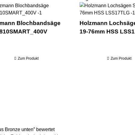
sch- & Kappsäge + Sägeblatt & Anschlag TK305_230V
Holzmann Blochbandsäge BB
zmann Blochbandsäge
Holzmann Lochsäge
810SMART_400V
19-76mm HSS LSS
Zum Produkt
Zum Produkt
us Bronze unten” bewertet