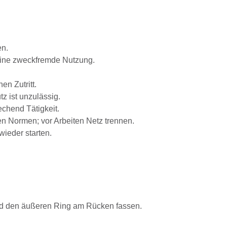
en.
eine zweckfremde Nutzung.
n Zutritt.
z ist unzulässig.
chend Tätigkeit.
n Normen; vor Arbeiten Netz trennen.
ieder starten.
Hand den äußeren Ring am Rücken fassen.