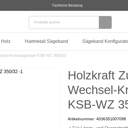
Fachliche Beratung
Suchen nach:
 Holz
Hartmetall Sägeband
Sägeband Konfigurato
chsel-Kreissägeblatt KSB-WZ 350/32
Holzkraft Z
Wechsel-Kr
KSB-WZ 35
Artikelnummer:
4036351007098