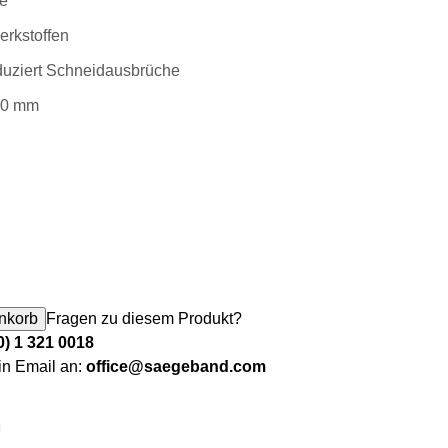
e
erkstoffen
uziert Schneidausbrüche
50 mm
war: 85,83 €
 ist: 79,70 €.
hsel-Kreissägeblatt KSB-WZ 350/32 Menge
nkorb
Fragen zu diesem Produkt?
0) 1 321 0018
in Email an:
office@saegeband.com
n