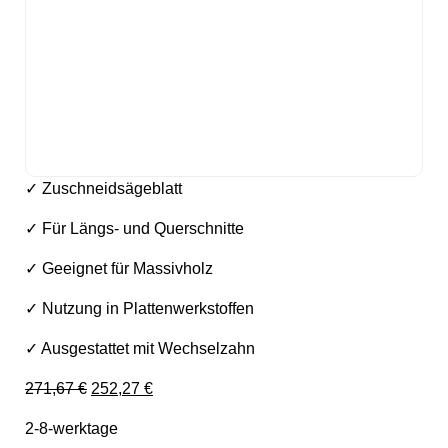
✓ Zuschneidsägeblatt
✓ Für Längs- und Querschnitte
✓ Geeignet für Massivholz
✓ Nutzung in Plattenwerkstoffen
✓ Ausgestattet mit Wechselzahn
Ursprünglicher Preis war: 271,67 €
Aktueller Preis ist: 252,27 €.
271,67
€
252,27
€
2-8-werktage