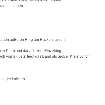
n Normen; vor Arbeiten Netz trennen.
ieder starten.
Hand den äußeren Ring am Rücken fassen.
ur ∞-Form und danach zum Einzelring.
vorne). Jetzt liegt das Band als großer Kreis vor dir.
träger knicken.