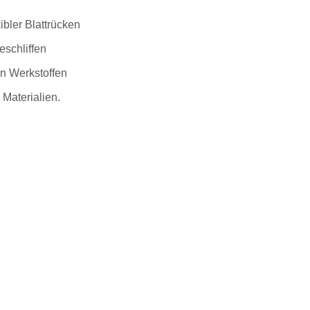
ibler Blattrücken
eschliffen
n Werkstoffen
 Materialien.
war: 36,67 €
 ist: 31,67 €.
 1575x6x0,36mm 14 ZpZ BSB230B6 Menge