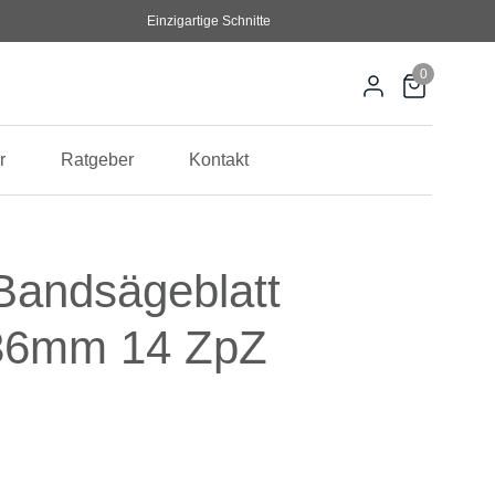
Einzigartige Schnitte
0
r
Ratgeber
Kontakt
andsägeblatt
36mm 14 ZpZ