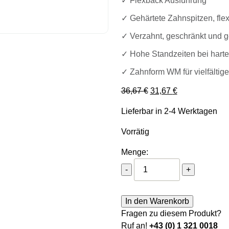
✓ Flexback Ausführung
✓ Gehärtete Zahnspitzen, flex
✓ Verzahnt, geschränkt und g
✓ Hohe Standzeiten bei harte
✓ Zahnform WM für vielfältige
Ursprünglicher Preis 
Aktueller Preis
36,67
€
31,67
€
Lieferbar in 2-4 Werktagen
Vorrätig
Menge:
Holzmann Bandsägeblatt
-
+
In den Warenkorb
Fragen zu diesem Produkt?
Ruf an!
+43 (0) 1 321 0018