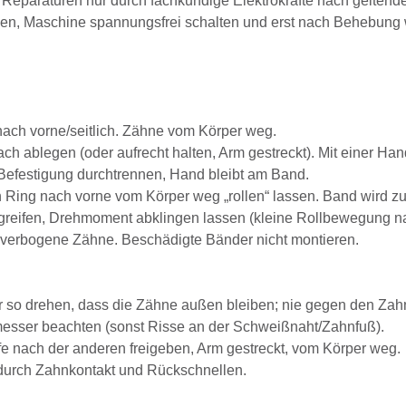
Reparaturen nur durch fachkundige Elektrokräfte nach geltende
en, Maschine spannungsfrei schalten und erst nach Behebung w
nach vorne/seitlich. Zähne vom Körper weg.
ach ablegen (oder aufrecht halten, Arm gestreckt). Mit einer 
efestigung durchtrennen, Hand bleibt am Band.
Ring nach vorne vom Körper weg „rollen“ lassen. Band wird z
eifen, Drehmoment abklingen lassen (kleine Rollbewegung nach 
, verbogene Zähne. Beschädigte Bänder nicht montieren.
 so drehen, dass die Zähne außen bleiben; nie gegen den Zahn
esser beachten (sonst Risse an der Schweißnaht/Zahnfuß).
e nach der anderen freigeben, Arm gestreckt, vom Körper weg.
durch Zahnkontakt und Rückschnellen.