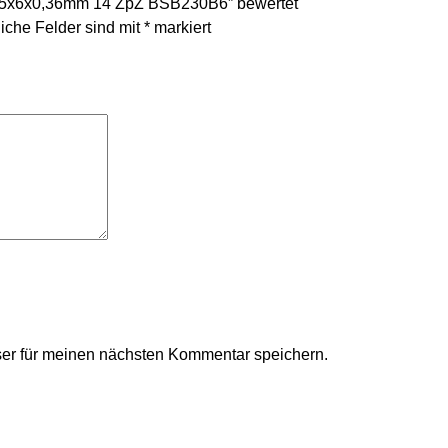
1575x6x0,36mm 14 ZpZ BSB230B6” bewertet
liche Felder sind mit
*
markiert
er für meinen nächsten Kommentar speichern.