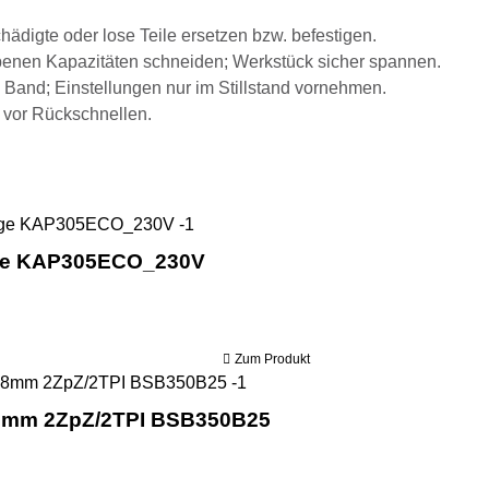
hädigte oder lose Teile ersetzen bzw. befestigen.
benen Kapazitäten schneiden; Werkstück sicher spannen.
 Band; Einstellungen nur im Stillstand vornehmen.
 vor Rückschnellen.
Holzmann Zug- Kapp- & Gehrungss
äge KAP305ECO_230V
Zum Produkt
Holzmann Bandsägeblatt 276
,8mm 2ZpZ/2TPI BSB350B25