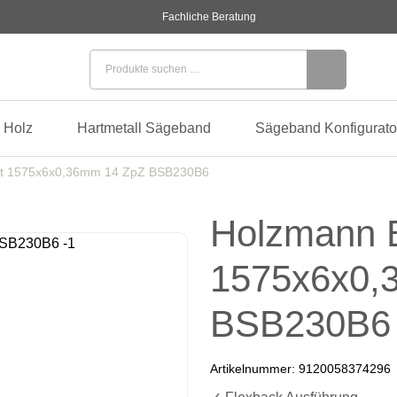
Fachliche Beratung
Suchen nach:
 Holz
Hartmetall Sägeband
Sägeband Konfigurato
tt 1575x6x0,36mm 14 ZpZ BSB230B6
Holzmann B
1575x6x0,
BSB230B6
Artikelnummer:
9120058374296