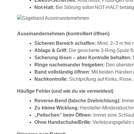
Elektro-Sicherheit:
Anschluss, Prüfungen und 
Not-Halt:
Bei Störung sofort NOT-HALT betätig
Auseinandernehmen (kontrolliert öffnen)
Sicheren Bereich schaffen:
Mind. 2–3 m frei 
Ablage & Griff:
Die gesicherte 3-Ring-Spule fl
Sicherung lösen – aber Kontrolle behalten:
B
Ringe nacheinander freigeben:
Den obersten 
Band vollständig öffnen:
Mit beiden Händen gr
Nachkontrolle:
Sichtprüfung auf Kinks, Risse
Häufige Fehler (und wie du sie vermeidest)
Reverse-Bend (falsche Drehrichtung):
Immer
Zu kleine Wicklung:
Hersteller-Mindestdurchm
„Peitschen“ beim Öffnen:
Immer eine Schlauf
Ohne Handschuhe/Brille:
Verletzungsgefahr 