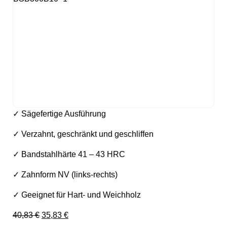
✓ Sägefertige Ausführung
✓ Verzahnt, geschränkt und geschliffen
✓ Bandstahlhärte 41 – 43 HRC
✓ Zahnform NV (links-rechts)
✓ Geeignet für Hart- und Weichholz
Ursprünglicher Preis war: 40,83 €
Aktueller Preis ist: 35,83 €.
40,83
€
35,83
€