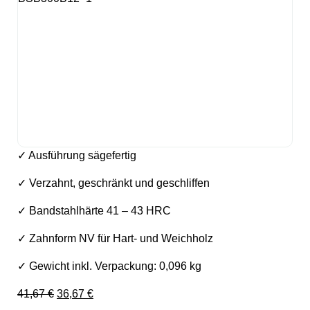
✓ Ausführung sägefertig
✓ Verzahnt, geschränkt und geschliffen
✓ Bandstahlhärte 41 – 43 HRC
✓ Zahnform NV für Hart- und Weichholz
✓ Gewicht inkl. Verpackung: 0,096 kg
Ursprünglicher Preis war: 41,67 €
Aktueller Preis ist: 36,67 €.
41,67
€
36,67
€