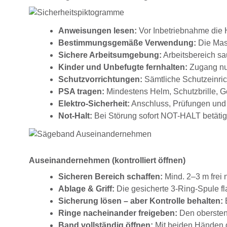
Anweisungen lesen:
Vor Inbetriebnahme die H
Bestimmungsgemäße Verwendung:
Die Masc
Sichere Arbeitsumgebung:
Arbeitsbereich sau
Kinder und Unbefugte fernhalten:
Zugang nur
Schutzvorrichtungen:
Sämtliche Schutzeinrich
PSA tragen:
Mindestens Helm, Schutzbrille, G
Elektro-Sicherheit:
Anschluss, Prüfungen und 
Not-Halt:
Bei Störung sofort NOT-HALT betätig
Auseinandernehmen (kontrolliert öffnen)
Sicheren Bereich schaffen:
Mind. 2–3 m frei 
Ablage & Griff:
Die gesicherte 3-Ring-Spule fl
Sicherung lösen – aber Kontrolle behalten:
B
Ringe nacheinander freigeben:
Den obersten 
Band vollständig öffnen:
Mit beiden Händen gr