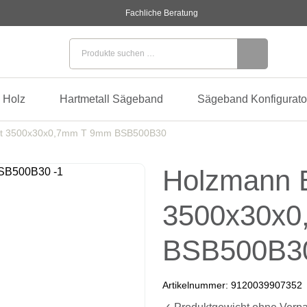
Fachliche Beratung
Suchen nach:
 Holz
Hartmetall Sägeband
Sägeband Konfigurato
tt 3500x30x0,7mm T 9mm BSB500B30
Holzmann B
3500x30x
BSB500B3
Artikelnummer:
9120039907352