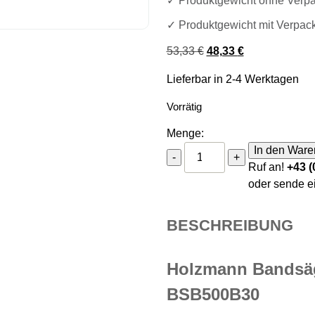
✓ Produktgewicht ohne Verpa
✓ Produktgewicht mit Verpac
Ursprünglicher Preis 
Aktueller Preis
53,33
€
48,33
€
Lieferbar in 2-4 Werktagen
Vorrätig
Menge:
Holzmann Bandsägeblat
In den Ware
-
+
Ruf an!
+43 (
oder sende e
BESCHREIBUNG
Holzmann Bandsä
BSB500B30