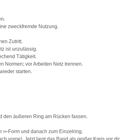
en.
eine zweckfremde Nutzung.
n Zutritt.
z ist unzulässig.
chend Tätigkeit.
n Normen; vor Arbeiten Netz trennen.
ieder starten.
Hand den äußeren Ring am Rücken fassen.
ur ∞-Form und danach zum Einzelring.
vorne). Jetzt liegt das Band als großer Kreis vor dir.