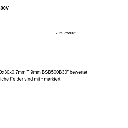
0V
400V
Zum Produkt
3500x30x0,7mm T 9mm BSB500B30” bewertet
liche Felder sind mit
*
markiert