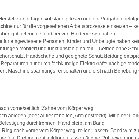
erstellerunterlagen vollständig lesen und die Vorgaben befolg
hine nur für die vorgesehenen Arbeitsprozesse einsetzen – k
ber, gut beleuchtet und frei von Hindernissen halten.
 für eingewiesene Personen; Kinder und Unbefugte haben keine
tungen montiert und funktionsfähig halten – Betrieb ohne Schut
ehörschutz, Handschuhe und geeignete Schutzkleidung entspre
Reparaturen nur durch fachkundige Elektrokräfte nach geltende
en, Maschine spannungsfrei schalten und erst nach Behebung w
nach vorne/seitlich. Zähne vom Körper weg.
ach ablegen (oder aufrecht halten, Arm gestreckt). Mit einer 
efestigung durchtrennen, Hand bleibt am Band.
Ring nach vorne vom Körper weg „rollen“ lassen. Band wird z
eifen, Drehmoment abklingen lassen (kleine Rollbewegung nach 