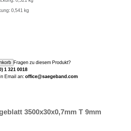
ckung: 0,521 kg
kung: 0,541 kg
war: 53,33 €
 ist: 48,33 €.
t 3500x30x0,7mm T 9mm BSB500B30 Menge
nkorb
Fragen zu diesem Produkt?
0) 1 321 0018
in Email an:
office@saegeband.com
geblatt 3500x30x0,7mm T 9mm