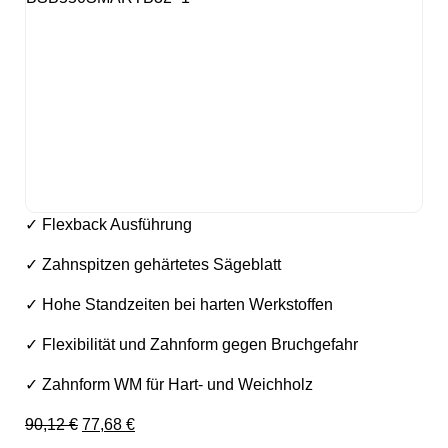
✓ Flexback Ausführung
✓ Zahnspitzen gehärtetes Sägeblatt
✓ Hohe Standzeiten bei harten Werkstoffen
✓ Flexibilität und Zahnform gegen Bruchgefahr
✓ Zahnform WM für Hart- und Weichholz
Ursprünglicher Preis war: 90,12 €
Aktueller Preis ist: 77,68 €.
90,12
€
77,68
€