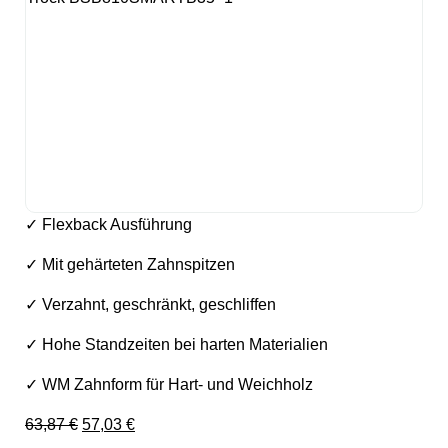
✓ Flexback Ausführung
✓ Mit gehärteten Zahnspitzen
✓ Verzahnt, geschränkt, geschliffen
✓ Hohe Standzeiten bei harten Materialien
✓ WM Zahnform für Hart- und Weichholz
Ursprünglicher Preis war: 63,87 €
Aktueller Preis ist: 57,03 €.
63,87
€
57,03
€