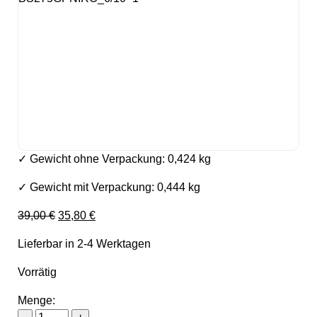
✓ Gewicht ohne Verpackung: 0,424 kg
✓ Gewicht mit Verpackung: 0,444 kg
Ursprünglicher Preis war: 39,00 €
Aktueller Preis ist: 35,80 €.
39,00
€
35,80
€
Lieferbar in 2-4 Werktagen
Vorrätig
Menge:
Holzmann Sägeband M42 2480x27x0,9mm 6/10 ZpZ 