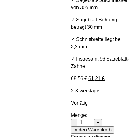
✓ Sägeblatt-Durchmesser
von 305 mm
✓ Sägeblatt-Bohrung
beträgt 30 mm
✓ Schnittbreite liegt bei
3,2 mm
✓ Insgesamt 96 Sägeblatt-
Zähne
Ursprünglicher Preis w
Aktueller Preis 
68,56
€
61,21
€
2-8-werktage
Vorrätig
Menge:
Holzstar HW Sägeblatt 30
-
+
In den Warenkorb