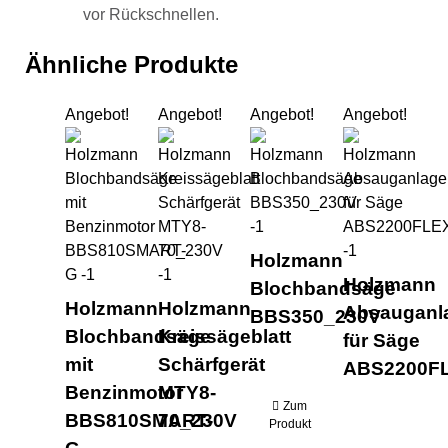
vor Rückschnellen.
Ähnliche Produkte
Angebot!
Angebot!
Angebot!
Angebot!
Holzmann Blochbandsäge mit Benzinmo
Holzmann Kreissägeblatt Sc
Holzmann Bloc
Hol
Holzmann
Holzmann
Blochbandsäge
Holzmann
Holzmann
Absauganl
BBS350_230V
Blochbandsäge
Kreissägeblatt
für Säge
mit
Schärfgerät
ABS2200F
Benzinmotor
MTY8-
Zum
BBS810SMART-
70_230V
Produkt