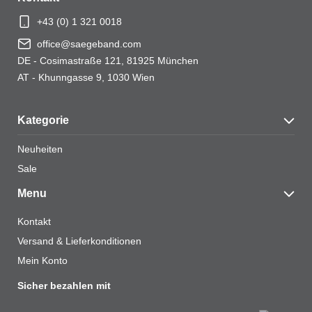
+43 (0) 1 321 0018
office@saegeband.com
DE - Cosimastraße 121, 81925 München
Name
*
AT - Khunngasse 9, 1030 Wien
Kategorie
E-Mail
*
Neuheiten
Sale
Menu
Kontakt
Name, E-Mail-Adresse und Website in diesem
Versand & Lieferkonditionen
Browser für meinen nächsten Kommentar speichern.
Mein Konto
Sicher bezahlen mit