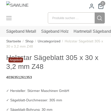
0
Suchen nach:
Sägeband Metall
Sägeband Holz
Hartmetall Sägeband
Startseite
Shop
Uncategorized
Holzstar Sägeblatt 305 x
30 x 3,2 mm Z48
Holzstar Sägeblatt 305 x 30 x
Angebot!
3,2 mm Z48
4036351261353
✓ Hersteller: Stürmer Maschinen GmbH
✓ Sägeblatt-Durchmesser: 305 mm
✓ Sägeblatt-Bohrung: 30 mm