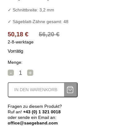
✓ Schnittbreite: 3,2 mm
✓ Sägeblatt-Zähne gesamt: 48
Ursprünglicher Preis war: 56,20 €
Aktueller Preis ist: 50,18 €.
50,18
€
56,20
€
2-8-werktage
Vorrätig
Menge:
Holzstar Sägeblatt 305 x 30 x 3,2 mm Z48 Menge
-
+
IN DEN WARENKORB
Fragen zu diesem Produkt?
Ruf an!
+43 (0) 1 321 0018
oder sende ein Email an:
office@saegeband.com