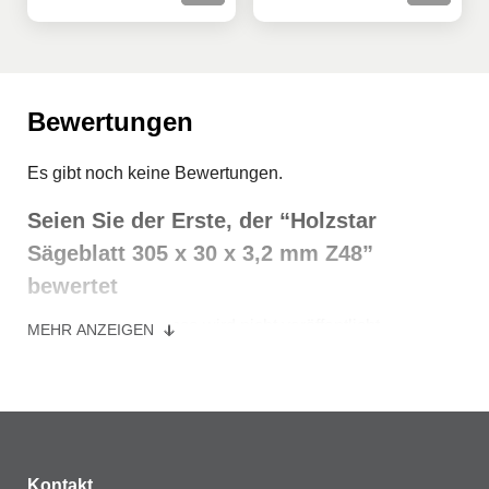
Bewertungen
Es gibt noch keine Bewertungen.
Seien Sie der Erste, der “Holzstar
Sägeblatt 305 x 30 x 3,2 mm Z48”
bewertet
Deine E-Mail-Adresse wird nicht veröffentlicht.
MEHR ANZEIGEN
Erforderliche Felder sind mit
*
markiert
Ihre Bewertung
*
Ihre Bewertung
*
Kontakt