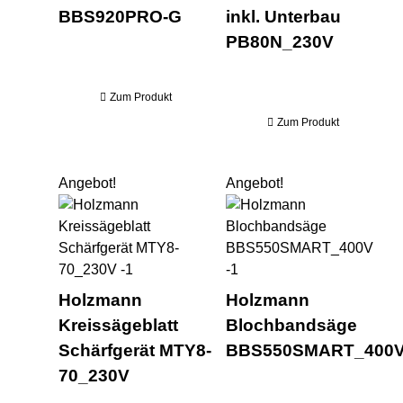
BBS920PRO-G
inkl. Unterbau
PB80N_230V
Zum Produkt
Zum Produkt
Angebot!
Angebot!
Holzmann Kreissägeblatt Sc
Ho
Holzmann
Holzmann
Kreissägeblatt
Blochbandsäge
Schärfgerät MTY8-
BBS550SMART_400
70_230V