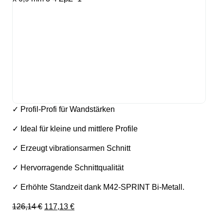
✓ Profil-Profi für Wandstärken
✓ Ideal für kleine und mittlere Profile
✓ Erzeugt vibrationsarmen Schnitt
✓ Hervorragende Schnittqualität
✓ Erhöhte Standzeit dank M42-SPRINT Bi-Metall.
Ursprünglicher Preis war: 126,14 €
Aktueller Preis ist: 117,13 €.
126,14
€
117,13
€