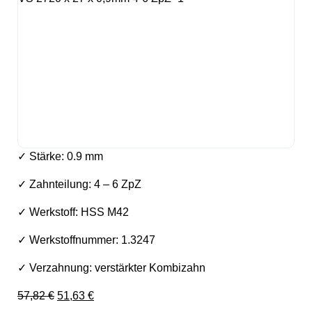
✓ Stärke: 0.9 mm
✓ Zahnteilung: 4 – 6 ZpZ
✓ Werkstoff: HSS M42
✓ Werkstoffnummer: 1.3247
✓ Verzahnung: verstärkter Kombizahn
Ursprünglicher Preis war: 57,82 €
Aktueller Preis ist: 51,63 €.
57,82
€
51,63
€