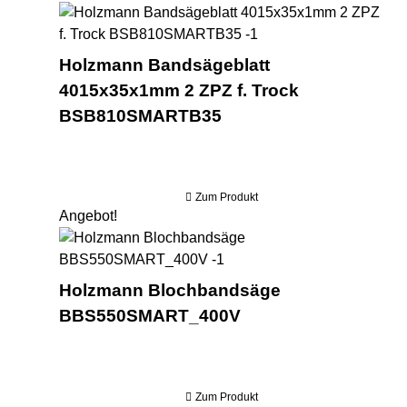
Hol
Holzmann Bandsägeblatt
4015x35x1mm 2 ZPZ f. Trock
BSB810SMARTB35
Zum Produkt
Angebot!
Ho
Holzmann Blochbandsäge
BBS550SMART_400V
Zum Produkt