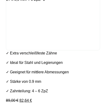
✓ Extra verschleißfeste Zähne
✓ Ideal für Stahl und Legierungen
✓ Geeignet für mittlere Abmessungen
✓ Stärke von 0.9 mm
✓ Zahnteilung: 4 – 6 ZpZ
Ursprünglicher Preis war: 89,00 €
Aktueller Preis ist: 82,64 €.
89,00
€
82,64
€