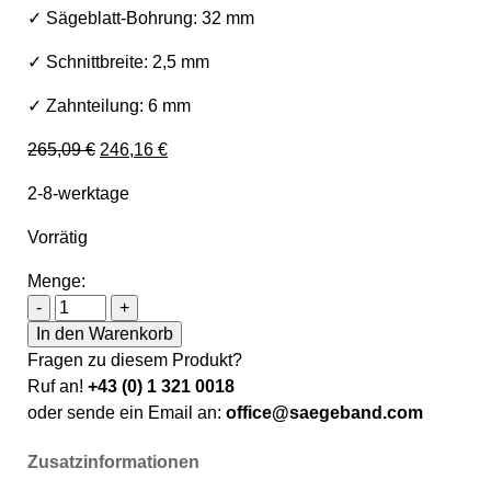
✓ Sägeblatt-Bohrung: 32 mm
✓ Schnittbreite: 2,5 mm
✓ Zahnteilung: 6 mm
Ursprünglicher Preis war: 265,09 €
Aktueller Preis ist: 246,16 €.
265,09
€
246,16
€
2-8-werktage
Vorrätig
Menge:
Metallkraft Sägeblatt HSS-E Ø 350 x 2,5 x 32 mm Z6 M
-
+
In den Warenkorb
Fragen zu diesem Produkt?
Ruf an!
+43 (0) 1 321 0018
oder sende ein Email an:
office@saegeband.com
Zusatzinformationen