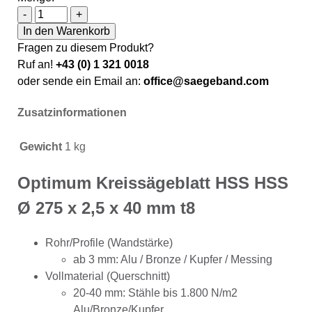
Optimum Kreissägeblatt HSS HSS Ø 275 x 2,5 x 40 mm
-
+
In den Warenkorb
Fragen zu diesem Produkt?
Ruf an!
+43 (0) 1 321 0018
oder sende ein Email an:
office@saegeband.com
Zusatzinformationen
Gewicht
1 kg
Optimum Kreissägeblatt HSS HSS
Ø 275 x 2,5 x 40 mm t8
Rohr/Profile (Wandstärke)
ab 3 mm: Alu / Bronze / Kupfer / Messing
Vollmaterial (Querschnitt)
20-40 mm: Stähle bis 1.800 N/m2
Alu/Bronze/Kupfer