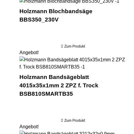
Holzm
Holzmann Blochbandsäge
BBS350_230V
Zum Produkt
Angebot!
Hol
Holzmann Bandsägeblatt
4015x35x1mm 2 ZPZ f. Trock
BSB810SMARTB35
Zum Produkt
Angebot!
Hol