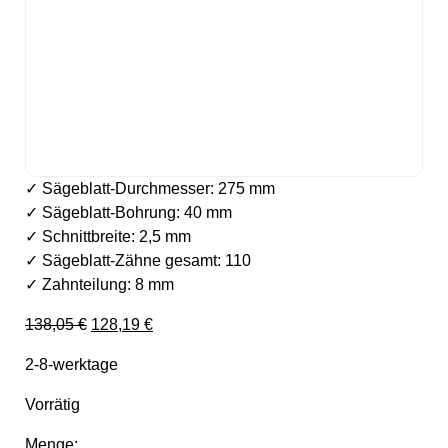
✓ Sägeblatt-Durchmesser: 275 mm
✓ Sägeblatt-Bohrung: 40 mm
✓ Schnittbreite: 2,5 mm
✓ Sägeblatt-Zähne gesamt: 110
✓ Zahnteilung: 8 mm
Ursprünglicher Preis war: 138,05 €
Aktueller Preis ist: 128,19 €.
138,05
€
128,19
€
2-8-werktage
Vorrätig
Menge: