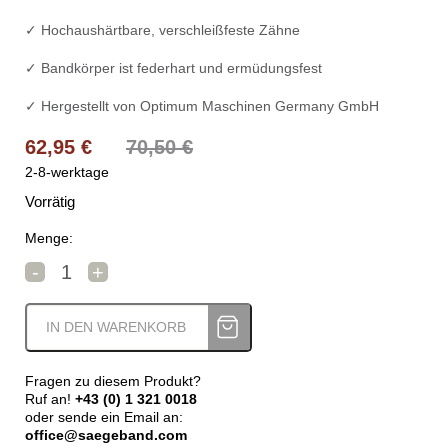
✓ Hochaushärtbare, verschleißfeste Zähne
✓ Bandkörper ist federhart und ermüdungsfest
✓ Hergestellt von Optimum Maschinen Germany GmbH
Ursprünglicher Preis war: 70,50 €
Aktueller Preis ist: 62,95 €.
62,95
€
70,50
€
2-8-werktage
Vorrätig
Menge:
Optimum Sägebandset für Metallbandsäge HSS 1.470 x
-
+
IN DEN WARENKORB
Fragen zu diesem Produkt?
Ruf an!
+43 (0) 1 321 0018
oder sende ein Email an:
office@saegeband.com