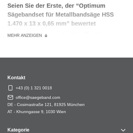
Seien Sie der Erste, der “Optimum
Sägebandset für Metallbandsäge HSS
1.470 x 13 x 0,65 mm” bewertet
Deine E-Mail-Adresse wird nicht veröffentlicht.
MEHR ANZEIGEN
Erforderliche Felder sind mit
*
markiert
Ihre Bewertung
*
Ihre Bewertung
*
Kontakt
+43 (0) 1 321 0018
office@saegeband.com
DE - Cosimastraße 121, 81925 München
Name
*
AT - Khunngasse 9, 1030 Wien
Kategorie