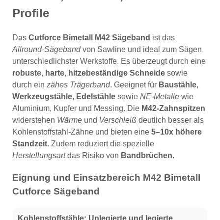
Profile
Das
Cutforce Bimetall M42 Sägeband
ist das
Allround-Sägeband
von Sawline und ideal zum Sägen
unterschiedlichster Werkstoffe. Es überzeugt durch eine
robuste
,
harte
,
hitzebeständige Schneide
sowie
durch ein
zähes Trägerband
. Geeignet für
Baustähle
,
Werkzeugstähle
,
Edelstähle
sowie
NE-Metalle
wie
Aluminium, Kupfer und Messing. Die
M42-Zahnspitzen
widerstehen
Wärme
und
Verschleiß
deutlich besser als
Kohlenstoffstahl-Zähne und bieten eine
5–10x höhere
Standzeit
. Zudem reduziert die spezielle
Herstellungsart
das Risiko von
Bandbrüchen
.
Eignung und Einsatzbereich M42 Bimetall
Cutforce Sägeband
Kohlenstoffstähle:
Unlegierte und legierte