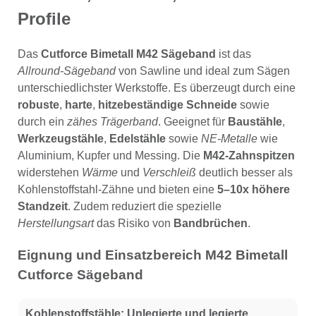
Profile
Das
Cutforce Bimetall M42 Sägeband
ist das
Allround-Sägeband
von Sawline und ideal zum Sägen
unterschiedlichster Werkstoffe. Es überzeugt durch eine
robuste
,
harte
,
hitzebeständige Schneide
sowie
durch ein
zähes Trägerband
. Geeignet für
Baustähle
,
Werkzeugstähle
,
Edelstähle
sowie
NE-Metalle
wie
Aluminium, Kupfer und Messing. Die
M42-Zahnspitzen
widerstehen
Wärme
und
Verschleiß
deutlich besser als
Kohlenstoffstahl-Zähne und bieten eine
5–10x höhere
Standzeit
. Zudem reduziert die spezielle
Herstellungsart
das Risiko von
Bandbrüchen
.
Eignung und Einsatzbereich M42 Bimetall
Cutforce Sägeband
Kohlenstoffstähle:
Unlegierte und legierte