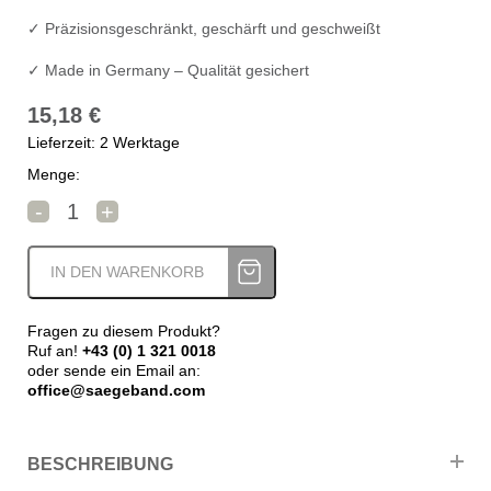
✓ Präzisionsgeschränkt, geschärft und geschweißt
✓ Made in Germany – Qualität gesichert
15,18
€
Lieferzeit: 2 Werktage
Menge:
Sawline M42 Bimetall Cutforce Allround Sägeband 1435 x
-
+
IN DEN WARENKORB
Fragen zu diesem Produkt?
Ruf an!
+43 (0) 1 321 0018
oder sende ein Email an:
office@saegeband.com
BESCHREIBUNG