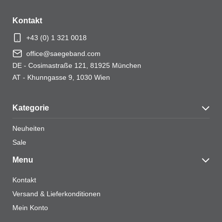
Kontakt
Ihre Bewertung
*
+43 (0) 1 321 0018
office@saegeband.com
DE - Cosimastraße 121, 81925 München
AT - Khunngasse 9, 1030 Wien
Name
*
Kategorie
Neuheiten
E-Mail
*
Sale
Menu
Kontakt
Versand & Lieferkonditionen
Name, E-Mail-Adresse und Website in diesem
Mein Konto
Browser für meinen nächsten Kommentar speichern.