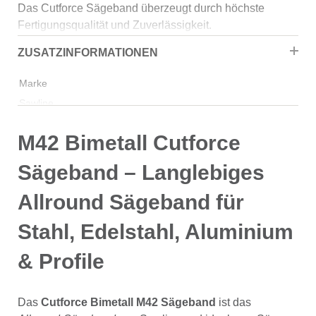
Das Cutforce Sägeband überzeugt durch höchste
Fertigungsqualität und Zuverlässigkeit.
Es bietet saubere, präzise Schnitte bei
ZUSATZINFORMATIONEN
unterschiedlichsten Materialien – von Aluminium bis
Edelstahl.
Marke
Sawline
Breite
M42 Bimetall Cutforce
13
Sägeband – Langlebiges
Dicke
0.65
Allround Sägeband für
Länge
Stahl, Edelstahl, Aluminium
1435
& Profile
Zahnung
10/14
Das
Cutforce Bimetall M42 Sägeband
ist das