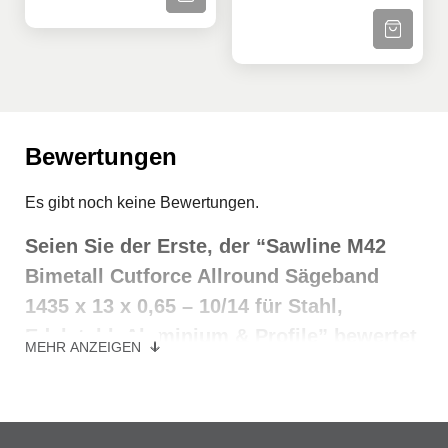
ZUM PRODU
Bewertungen
Es gibt noch keine Bewertungen.
Seien Sie der Erste, der “Sawline M42
Bimetall Cutforce Allround Sägeband
1435 x 13 x 0,65 – 10/14 für Stahl,
Edelstahl, Aluminium & Profile” bewertet
MEHR ANZEIGEN
Deine E-Mail-Adresse wird nicht veröffentlicht.
Erforderliche Felder sind mit
*
markiert
Ihre Bewertung
*