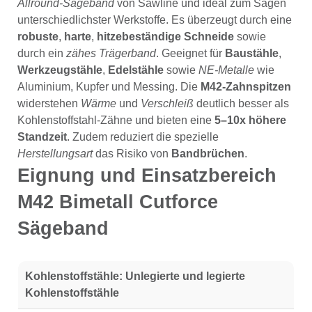
Allround-Sägeband
von Sawline und ideal zum Sägen
unterschiedlichster Werkstoffe. Es überzeugt durch eine
robuste
,
harte
,
hitzebeständige Schneide
sowie
durch ein
zähes Trägerband
. Geeignet für
Baustähle
,
Werkzeugstähle
,
Edelstähle
sowie
NE-Metalle
wie
Aluminium, Kupfer und Messing. Die
M42-Zahnspitzen
widerstehen
Wärme
und
Verschleiß
deutlich besser als
Kohlenstoffstahl-Zähne und bieten eine
5–10x höhere
Standzeit
. Zudem reduziert die spezielle
Herstellungsart
das Risiko von
Bandbrüchen
.
Eignung und Einsatzbereich
M42 Bimetall Cutforce
Sägeband
Kohlenstoffstähle:
Unlegierte und legierte
Kohlenstoffstähle