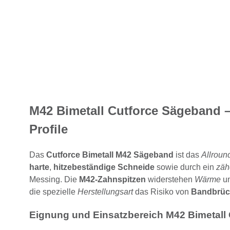
M42 Bimetall Cutforce Sägeband –
Profile
Das
Cutforce Bimetall M42 Sägeband
ist das
Allrou
harte
,
hitzebeständige Schneide
sowie durch ein
zäh
Messing. Die
M42-Zahnspitzen
widerstehen
Wärme
u
die spezielle
Herstellungsart
das Risiko von
Bandbrü
Eignung und Einsatzbereich M42 Bimetall