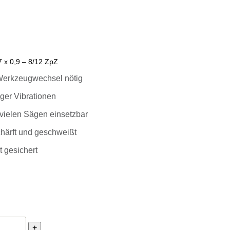
 x 0,9 – 8/12 ZpZ
Werkzeugwechsel nötig
ger Vibrationen
ielen Sägen einsetzbar
härft und geschweißt
 gesichert
orce Allround Sägeband 4160 x 27 x 0,9 – 8/12 für Stahl, Edels
+