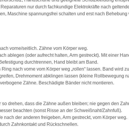
Reparaturen nur durch fachkundige Elektrokräfte nach geltende
en, Maschine spannungsfrei schalten und erst nach Behebung w
nach vorne/seitlich. Zähne vom Körper weg.
ach ablegen (oder aufrecht halten, Arm gestreckt). Mit einer 
efestigung durchtrennen, Hand bleibt am Band.
Ring nach vorne vom Körper weg „rollen“ lassen. Band wird z
eifen, Drehmoment abklingen lassen (kleine Rollbewegung nach 
, verbogene Zähne. Beschädigte Bänder nicht montieren.
 so drehen, dass die Zähne außen bleiben; nie gegen den Zahn
esser beachten (sonst Risse an der Schweißnaht/Zahnfuß).
e nach der anderen freigeben, Arm gestreckt, vom Körper weg.
durch Zahnkontakt und Rückschnellen.