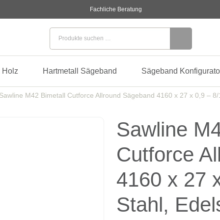
Fachliche Beratung
Suchen nach:
 Holz
Hartmetall Sägeband
Sägeband Konfigurato
Sawline M42 Bimetall Cutforce Allround Sägeband 4160 x 27 x 0,9 – 8/12
Sawline M4
Cutforce A
4160 x 27 x
Stahl, Edel