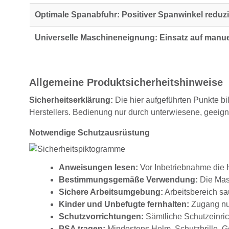
Optimale Spanabfuhr:
Positiver Spanwinkel reduzi
Universelle Maschineneignung:
Einsatz auf manue
Allgemeine Produktsicherheitshinweise
Sicherheitserklärung:
Die hier aufgeführten Punkte bi
Herstellers. Bedienung nur durch unterwiesene, geeig
Notwendige Schutzausrüstung
Anweisungen lesen:
Vor Inbetriebnahme die H
Bestimmungsgemäße Verwendung:
Die Masc
Sichere Arbeitsumgebung:
Arbeitsbereich sau
Kinder und Unbefugte fernhalten:
Zugang nur
Schutzvorrichtungen:
Sämtliche Schutzeinrich
PSA tragen:
Mindestens Helm, Schutzbrille, G