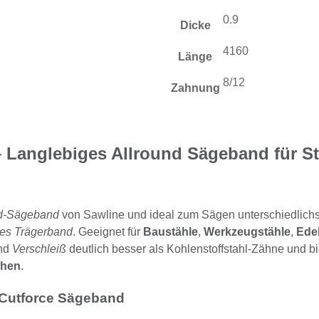
0.9
Dicke
4160
Länge
8/12
Zahnung
 Langlebiges Allround Sägeband für St
nd-Sägeband
von Sawline und ideal zum Sägen unterschiedlichs
es Trägerband
. Geeignet für
Baustähle
,
Werkzeugstähle
,
Edel
nd
Verschleiß
deutlich besser als Kohlenstoffstahl-Zähne und b
chen
.
 Cutforce Sägeband