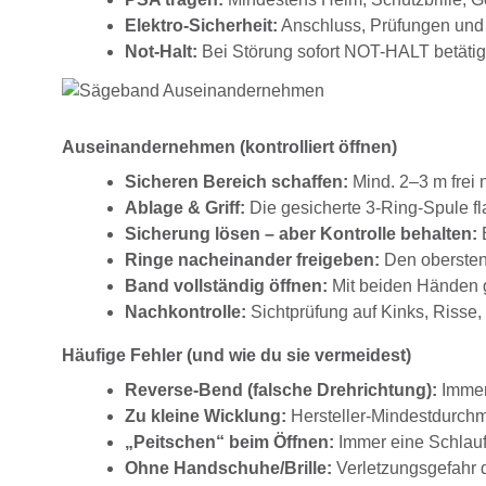
Elektro-Sicherheit:
Anschluss, Prüfungen und 
Not-Halt:
Bei Störung sofort NOT-HALT betätig
Auseinandernehmen (kontrolliert öffnen)
Sicheren Bereich schaffen:
Mind. 2–3 m frei 
Ablage & Griff:
Die gesicherte 3-Ring-Spule fl
Sicherung lösen – aber Kontrolle behalten:
B
Ringe nacheinander freigeben:
Den obersten 
Band vollständig öffnen:
Mit beiden Händen gr
Nachkontrolle:
Sichtprüfung auf Kinks, Risse
Häufige Fehler (und wie du sie vermeidest)
Reverse-Bend (falsche Drehrichtung):
Immer
Zu kleine Wicklung:
Hersteller-Mindestdurchm
„Peitschen“ beim Öffnen:
Immer eine Schlauf
Ohne Handschuhe/Brille:
Verletzungsgefahr 