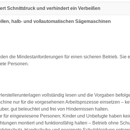
ert Schnittdruck und verhindert ein Verbeißen
llen, halb- und vollautomatischen Sägemaschinen
lden die Mindestanforderungen für einen sicheren Betrieb. Sie e
nete Personen.
erstellerunterlagen vollständig lesen und die Vorgaben befolg
hine nur für die vorgesehenen Arbeitsprozesse einsetzen – k
ber, gut beleuchtet und frei von Hindernissen halten.
 für eingewiesene Personen; Kinder und Unbefugte haben keine
tungen montiert und funktionsfähig halten – Betrieb ohne Schut
ehörschutz, Handschuhe und geeignete Schutzkleidung entspre