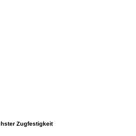
and optimiert für Edelstahl
ine M51 Bimetall Cutforce Ultra X-Treme Hochleistungsband für
hster Zugfestigkeit