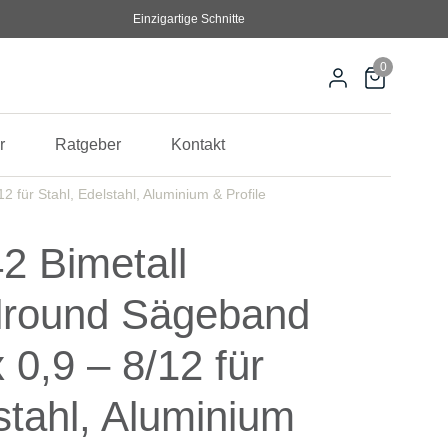
Einzigartige Schnitte
0
r
Ratgeber
Kontakt
 für Stahl, Edelstahl, Aluminium & Profile
2 Bimetall
llround Sägeband
 0,9 – 8/12 für
stahl, Aluminium