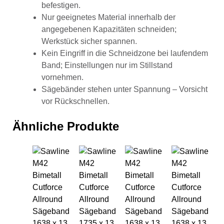
befestigen.
Nur geeignetes Material innerhalb der
angegebenen Kapazitäten schneiden;
Werkstück sicher spannen.
Kein Eingriff in die Schneidzone bei laufendem
Band; Einstellungen nur im Stillstand
vornehmen.
Sägebänder stehen unter Spannung – Vorsicht
vor Rückschnellen.
Ähnliche Produkte
Sawline M42 Bimetall Cutforce Allround Sä
Sawline M42 Bimetall Cutforc
Sawline M42 Bime
Saw