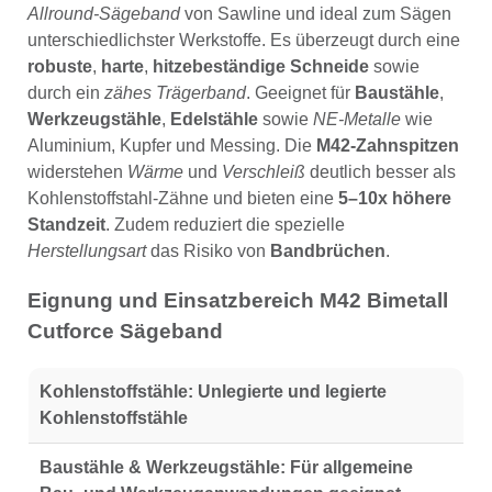
Allround-Sägeband
von Sawline und ideal zum Sägen
unterschiedlichster Werkstoffe. Es überzeugt durch eine
robuste
,
harte
,
hitzebeständige Schneide
sowie
durch ein
zähes Trägerband
. Geeignet für
Baustähle
,
Werkzeugstähle
,
Edelstähle
sowie
NE-Metalle
wie
Aluminium, Kupfer und Messing. Die
M42-Zahnspitzen
widerstehen
Wärme
und
Verschleiß
deutlich besser als
Kohlenstoffstahl-Zähne und bieten eine
5–10x höhere
Standzeit
. Zudem reduziert die spezielle
Herstellungsart
das Risiko von
Bandbrüchen
.
Eignung und Einsatzbereich M42 Bimetall
Cutforce Sägeband
Kohlenstoffstähle:
Unlegierte und legierte
Kohlenstoffstähle
Baustähle & Werkzeugstähle:
Für allgemeine