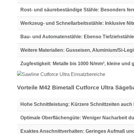
Rost- und säurebeständige Stähle:
Besonders ferr
Werkzeug- und Schnellarbeitsstähle:
Inklusive Nit
Bau- und Automatenstähle:
Ebenso Tiefziehstähle
Weitere Materialien:
Gusseisen, Aluminium/Si-Legi
Zugfestigkeit:
Metalle bis 1000 N/mm², kleine und g
Vorteile M42 Bimetall Cutforce Ultra Säge
Hohe Schnittleistung:
Kürzere Schnittzeiten auch b
Optimale Oberflächengüte:
Weniger Nacharbeit dur
Exaktes Anschnittverhalten:
Geringes Aufmaß und