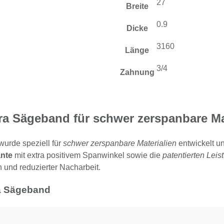
27
Breite
0.9
Dicke
3160
Länge
3/4
Zahnung
tra Sägeband für schwer zerspanbare Ma
wurde speziell für
schwer zerspanbare Materialien
entwickelt u
nte
mit extra positivem Spanwinkel sowie die
patentierten Lei
 und reduzierter Nacharbeit.
ra Sägeband