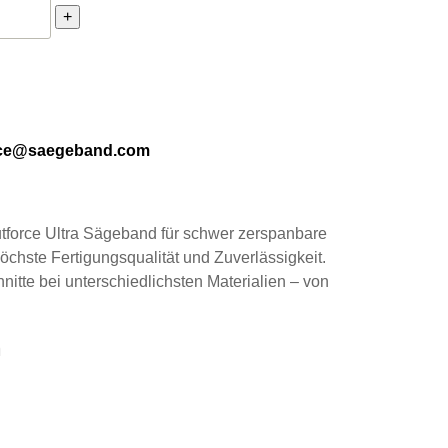
orce Ultra Sägeband 3160 x 27 x 0,9 – 3/4 für schwer zerspan
+
ice@saegeband.com
tforce Ultra Sägeband für schwer zerspanbare
öchste Fertigungsqualität und Zuverlässigkeit.
nitte bei unterschiedlichsten Materialien – von
n