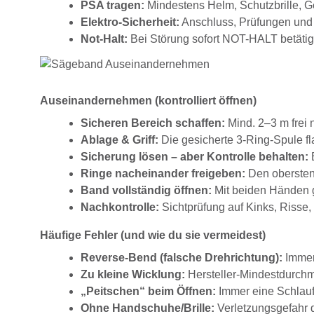
PSA tragen:
Mindestens Helm, Schutzbrille, G
Elektro-Sicherheit:
Anschluss, Prüfungen und 
Not-Halt:
Bei Störung sofort NOT-HALT betätig
Auseinandernehmen (kontrolliert öffnen)
Sicheren Bereich schaffen:
Mind. 2–3 m frei 
Ablage & Griff:
Die gesicherte 3-Ring-Spule fl
Sicherung lösen – aber Kontrolle behalten:
B
Ringe nacheinander freigeben:
Den obersten 
Band vollständig öffnen:
Mit beiden Händen gr
Nachkontrolle:
Sichtprüfung auf Kinks, Risse
Häufige Fehler (und wie du sie vermeidest)
Reverse-Bend (falsche Drehrichtung):
Immer
Zu kleine Wicklung:
Hersteller-Mindestdurchm
„Peitschen“ beim Öffnen:
Immer eine Schlauf
Ohne Handschuhe/Brille:
Verletzungsgefahr 