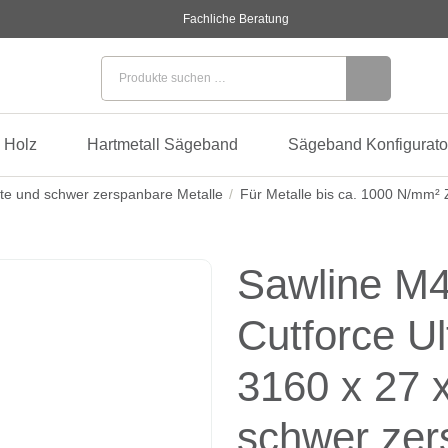
Fachliche Beratung
Suchen nach:
 Holz
Hartmetall Sägeband
Sägeband Konfigurato
te und schwer zerspanbare Metalle
Für Metalle bis ca. 1000 N/mm² Z
Sawline M4
Cutforce U
3160 x 27 x
schwer zer