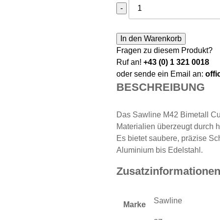
Sawline M42 Bimetall Cutf
-
In den Warenkorb
Fragen zu diesem Produkt?
Ruf an!
+43 (0) 1 321 0018
oder sende ein Email an:
off
BESCHREIBUNG
Das Sawline M42 Bimetall Cu
Materialien überzeugt durch h
Es bietet saubere, präzise Sch
Aluminium bis Edelstahl.
Zusatzinformatione
Sawline
Marke