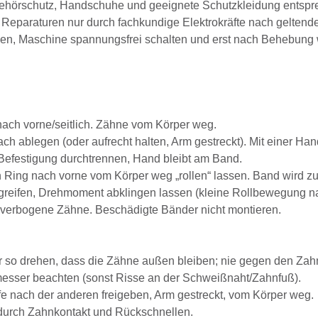
ehörschutz, Handschuhe und geeignete Schutzkleidung entspre
Reparaturen nur durch fachkundige Elektrokräfte nach geltende
en, Maschine spannungsfrei schalten und erst nach Behebung w
nach vorne/seitlich. Zähne vom Körper weg.
ach ablegen (oder aufrecht halten, Arm gestreckt). Mit einer 
efestigung durchtrennen, Hand bleibt am Band.
Ring nach vorne vom Körper weg „rollen“ lassen. Band wird z
eifen, Drehmoment abklingen lassen (kleine Rollbewegung nach 
, verbogene Zähne. Beschädigte Bänder nicht montieren.
 so drehen, dass die Zähne außen bleiben; nie gegen den Zahn
esser beachten (sonst Risse an der Schweißnaht/Zahnfuß).
e nach der anderen freigeben, Arm gestreckt, vom Körper weg.
durch Zahnkontakt und Rückschnellen.