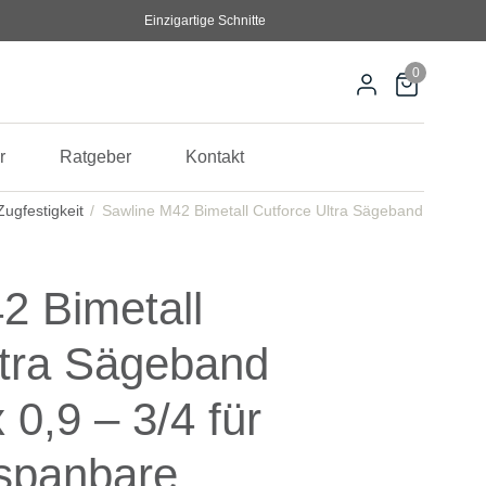
Einzigartige Schnitte
0
r
Ratgeber
Kontakt
ugfestigkeit
Sawline M42 Bimetall Cutforce Ultra Sägeband
2 Bimetall
ltra Sägeband
 0,9 – 3/4 für
spanbare