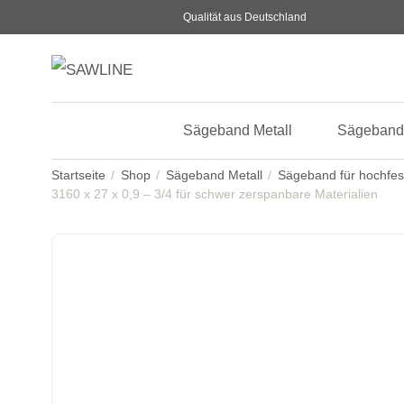
Qualität aus Deutschland
Sägeband Metall
Sägeband
Startseite
Shop
Sägeband Metall
Sägeband für hochfes
3160 x 27 x 0,9 – 3/4 für schwer zerspanbare Materialien