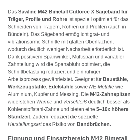
Das
Sawline M42 Bimetall Cutforce X Sägeband für
Träger, Profile und Rohre
ist speziell optimiert für das
Schneiden von Trägern, Rohren und Profilen (auch in
Bündeln). Das Sägeband ermöglicht grat- und
vibrationsarme Schnitte mit glatten Oberflächen,
wodurch deutlich weniger Nacharbeit erforderlich ist.
Dank positivem Spanwinkel, Multispan und variabler
Zahnteilung wird die Spanabfuhr optimiert, die
Schnittbelastung reduziert und ein ruhiger
Arbeitsprozess gewährleistet. Geeignet für
Baustähle
,
Werkzeugstähle
,
Edelstähle
sowie
NE-Metalle
wie
Aluminium, Kupfer und Messing. Die
M42-Zahnspitzen
widerstehen
Wärme
und
Verschleiß
deutlich besser als
Kohlenstoffstahl-Zähne und bieten eine
5–10x höhere
Standzeit
. Zudem reduziert die spezielle
Herstellungsart
das Risiko von
Bandbrüchen
.
Eignung und Einsatzbereich M42 Bimetall