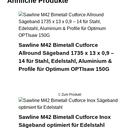
Ähnliche Produkte
Saw
Sawline M42 Bimetall Cutforce
Allround Sägeband 1735 x 13 x 0,9 –
14 für Stahl, Edelstahl, Aluminium &
Profile für Optimum OPTIsaw 150G
Zum Produkt
Saw
Sawline M42 Bimetall Cutforce Inox
Sägeband optimiert für Edelstahl