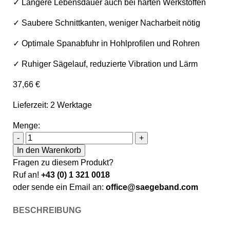
✓ Längere Lebensdauer auch bei harten Werkstoffen
✓ Saubere Schnittkanten, weniger Nacharbeit nötig
✓ Optimale Spanabfuhr in Hohlprofilen und Rohren
✓ Ruhiger Sägelauf, reduzierte Vibration und Lärm
37,66
€
Lieferzeit: 2 Werktage
Menge:
Sawline M42 Bimetall Cutforce X Sägeband 3380 x 27 
-
+
In den Warenkorb
Fragen zu diesem Produkt?
Ruf an!
+43 (0) 1 321 0018
oder sende ein Email an:
office@saegeband.com
BESCHREIBUNG