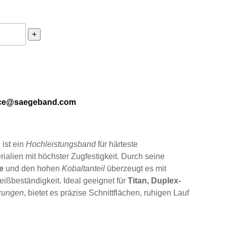
orce Ultra X-Treme Hochleistungsband für Materialien mit höchs
+
ice@saegeband.com
d
ist ein
Hochleistungsband
für härteste
alien mit höchster Zugfestigkeit. Durch seine
e
und den hohen
Kobaltanteil
überzeugt es mit
ißbeständigkeit. Ideal geeignet für
Titan, Duplex-
erungen
, bietet es präzise Schnittflächen, ruhigen Lauf
n