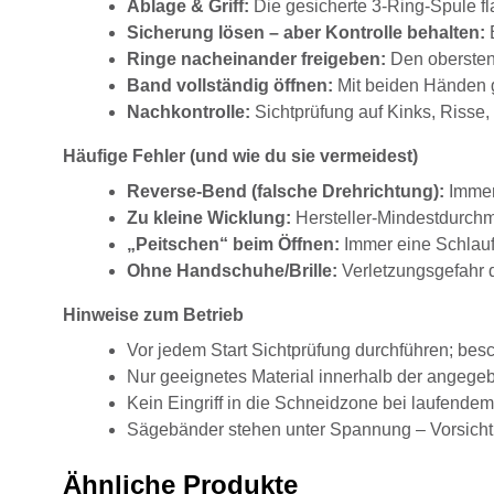
Ablage & Griff:
Die gesicherte 3-Ring-Spule fl
Sicherung lösen – aber Kontrolle behalten:
B
Ringe nacheinander freigeben:
Den obersten 
Band vollständig öffnen:
Mit beiden Händen gr
Nachkontrolle:
Sichtprüfung auf Kinks, Risse
Häufige Fehler (und wie du sie vermeidest)
Reverse-Bend (falsche Drehrichtung):
Immer
Zu kleine Wicklung:
Hersteller-Mindestdurchm
„Peitschen“ beim Öffnen:
Immer eine Schlauf
Ohne Handschuhe/Brille:
Verletzungsgefahr 
Hinweise zum Betrieb
Vor jedem Start Sichtprüfung durchführen; besc
Nur geeignetes Material innerhalb der angege
Kein Eingriff in die Schneidzone bei laufendem
Sägebänder stehen unter Spannung – Vorsicht
Ähnliche Produkte