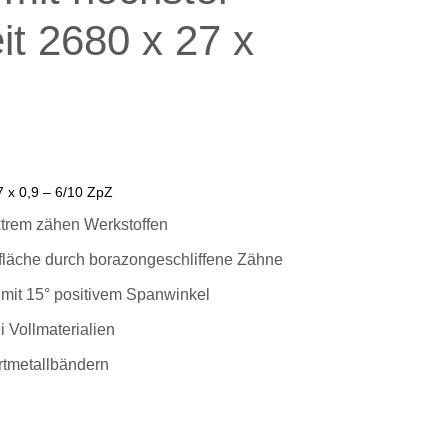
it 2680 x 27 x
 x 0,9 – 6/10 ZpZ
xtrem zähen Werkstoffen
fläche durch borazongeschliffene Zähne
mit 15° positivem Spanwinkel
 Vollmaterialien
rtmetallbändern