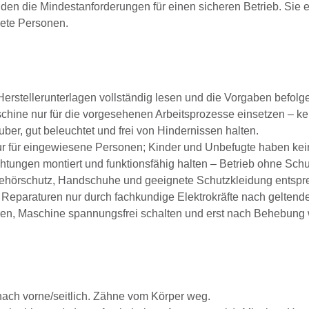
lden die Mindestanforderungen für einen sicheren Betrieb. Sie e
nete Personen.
erstellerunterlagen vollständig lesen und die Vorgaben befolg
hine nur für die vorgesehenen Arbeitsprozesse einsetzen – k
ber, gut beleuchtet und frei von Hindernissen halten.
 für eingewiesene Personen; Kinder und Unbefugte haben keine
tungen montiert und funktionsfähig halten – Betrieb ohne Schut
ehörschutz, Handschuhe und geeignete Schutzkleidung entspre
Reparaturen nur durch fachkundige Elektrokräfte nach geltende
en, Maschine spannungsfrei schalten und erst nach Behebung w
nach vorne/seitlich. Zähne vom Körper weg.