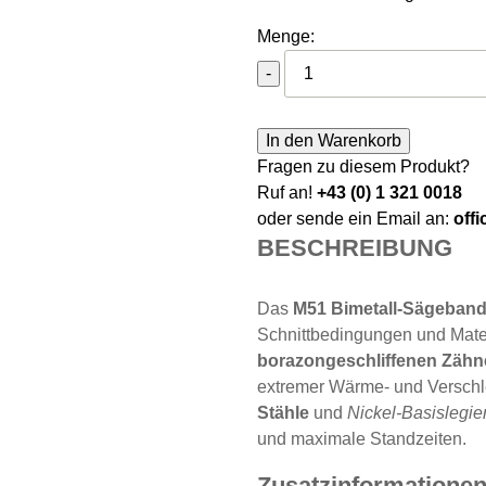
Menge:
Sawline M51 Bimetall Cutf
-
In den Warenkorb
Fragen zu diesem Produkt?
Ruf an!
+43 (0) 1 321 0018
oder sende ein Email an:
off
BESCHREIBUNG
Das
M51 Bimetall-Sägeban
Schnittbedingungen und Materi
borazongeschliffenen Zähn
extremer Wärme- und Verschle
Stähle
und
Nickel-Basislegi
und maximale Standzeiten.
Zusatzinformatione