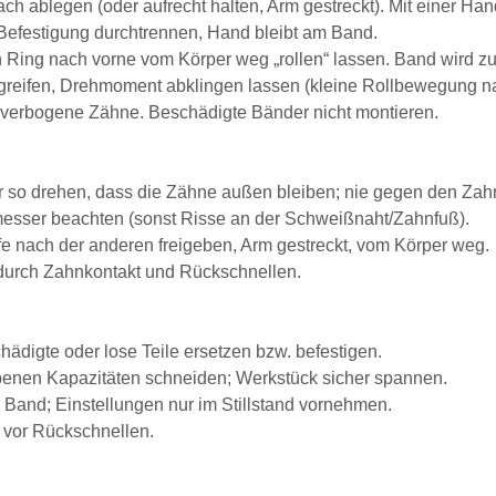
ach ablegen (oder aufrecht halten, Arm gestreckt). Mit einer 
efestigung durchtrennen, Hand bleibt am Band.
Ring nach vorne vom Körper weg „rollen“ lassen. Band wird z
eifen, Drehmoment abklingen lassen (kleine Rollbewegung nach 
, verbogene Zähne. Beschädigte Bänder nicht montieren.
 so drehen, dass die Zähne außen bleiben; nie gegen den Zahn
esser beachten (sonst Risse an der Schweißnaht/Zahnfuß).
e nach der anderen freigeben, Arm gestreckt, vom Körper weg.
durch Zahnkontakt und Rückschnellen.
hädigte oder lose Teile ersetzen bzw. befestigen.
benen Kapazitäten schneiden; Werkstück sicher spannen.
 Band; Einstellungen nur im Stillstand vornehmen.
 vor Rückschnellen.