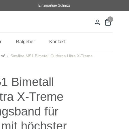
Einzigartige Schnitte
0
r
Ratgeber
Kontakt
mm²
Sawline M51 Bimetall Cutforce Ultra X-Treme
1 Bimetall
ltra X-Treme
ngsband für
 mit höchster