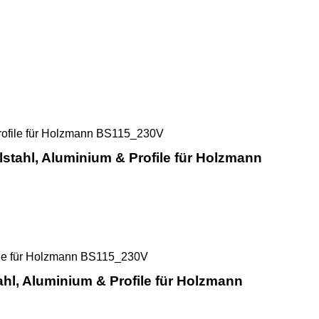
rce Ultra Sägeband für schwer zerspanbare Materialien
Sawline M42 Bimetall Cutforce
lstahl, Aluminium & Profile für Holzmann
Sawline M42 Bimetall Cutforce Al
ahl, Aluminium & Profile für Holzmann