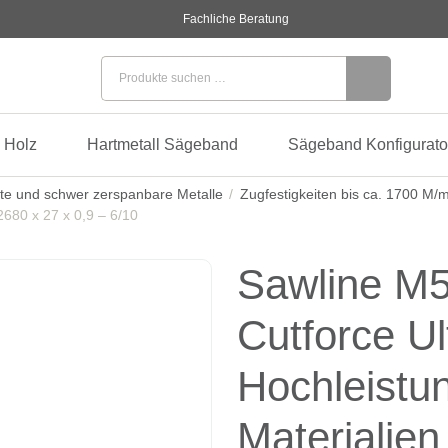
Fachliche Beratung
Suchen nach:
 Holz
Hartmetall Sägeband
Sägeband Konfigurato
te und schwer zerspanbare Metalle
Zugfestigkeiten bis ca. 1700 M/
2680 x 27 x 0,9 – 6/10
Sawline M5
Cutforce U
Hochleistu
Materialien